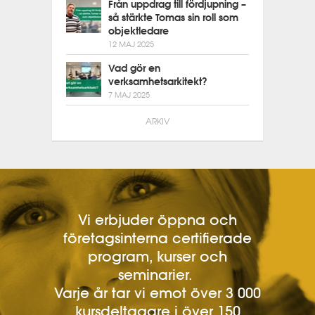
Från uppdrag till fördjupning –
så stärkte Tomas sin roll som
objektledare
12 MAJ 2025
Vad gör en
verksamhetsarkitekt?
7 MAJ 2025
ARKIV
Vi erbjuder öppna och
företagsinterna certifierade
program, kurser och
seminarier.
Varje år tar vi emot över 3 000
kursdeltagare i över 150