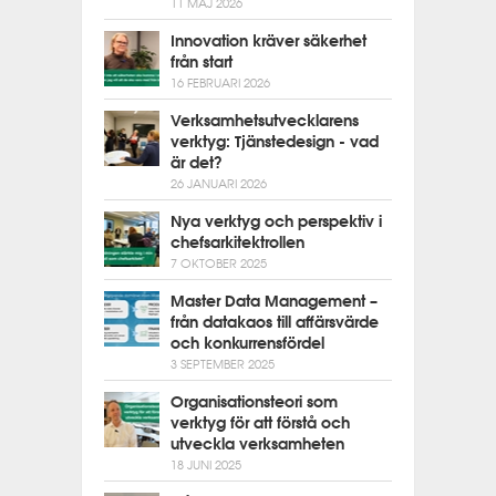
11 MAJ 2026
Innovation kräver säkerhet
från start
16 FEBRUARI 2026
Verksamhetsutvecklarens
verktyg: Tjänstedesign - vad
är det?
26 JANUARI 2026
Nya verktyg och perspektiv i
chefsarkitektrollen
7 OKTOBER 2025
Master Data Management –
från datakaos till affärsvärde
och konkurrensfördel
3 SEPTEMBER 2025
Organisationsteori som
verktyg för att förstå och
utveckla verksamheten
18 JUNI 2025