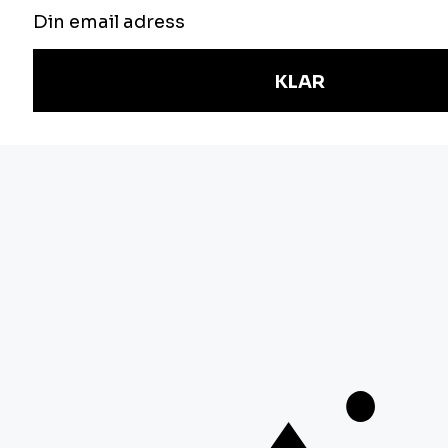
NYHETSBREV
Håll dig uppdaterad om våra utbildningar,
anmäl dig här.
E-post
Jag är intresserad av följande områden:
Verksamhetsutveckling
IT-arkitektur
Informationssäkerhet
Styrning
J
ag samtycker till behandling av mina
personuppgifter i enlighet med
.
vår
personuppgiftspolicy
SKICKA