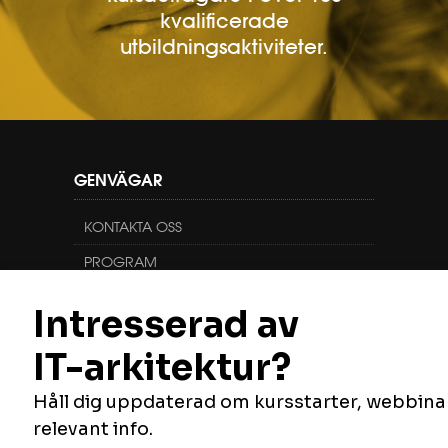
kvalificerade
utbildningsaktiviteter.
GENVÄGAR
KONTAKTA OSS
PROGRAM
KURSER
FÖLJ OSS
Vill du veta mer om oss, vilka vi är och vad
vi gör? Du hittar oss här: