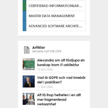
CERTIFIERAD INFORMATIONSARKITEKT
MASTER DATA MANAGEMENT
ADVANCED SOFTWARE ARCHITECTURE
Artiklar
Senaste nytt från DFK
Alexandra om att fördjupa sin
kunskap inom IT-arkitektur
12 MAJ 2026
Vad är GDPR och vad innebär
det i praktiken?
11 MAJ 2026
Att få ihop helheten i en allt
mer fragmenterad
verksamhet