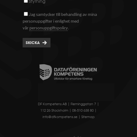
Styrning
J
ag samtycker till behandling av mina
personuppgifter i enlighet med
.
vår
personuppgiftspolicy
SKICKA
DF Kompetens AB | Fleminggatan 7 |
112 26 Stockholm | 08-510 638 80 |
info@dfkompetens.se
|
Sitemap