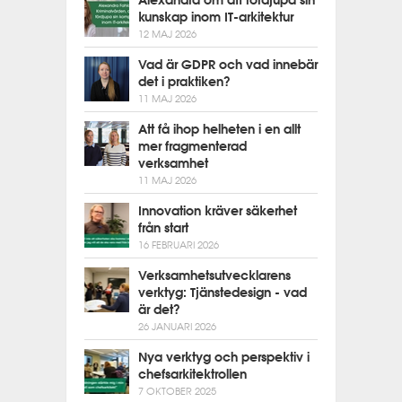
Alexandra om att fördjupa sin
kunskap inom IT-arkitektur
12 MAJ 2026
Vad är GDPR och vad innebär
det i praktiken?
11 MAJ 2026
Att få ihop helheten i en allt
mer fragmenterad
verksamhet
11 MAJ 2026
Innovation kräver säkerhet
från start
16 FEBRUARI 2026
Verksamhetsutvecklarens
verktyg: Tjänstedesign - vad
är det?
26 JANUARI 2026
Nya verktyg och perspektiv i
chefsarkitektrollen
7 OKTOBER 2025