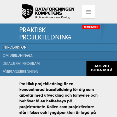
PRAKTISK
FÖRMEDLANDE
PROJEKTLEDNING
INTRODUKTION
OM UTBILDNINGEN
DETALJERAT PROGRAM
JAG VILL
BOKA MIG!
FÖRETAGSUTBILDNING
Praktisk projektledning är en
koncentrerad basutbildning för dig som
arbetar med utveckling och förnyelse och
behöver få en helhetssyn på
projektarbete. Rollen som projektledare
står i fokus och tyngdpunkten är lagd på