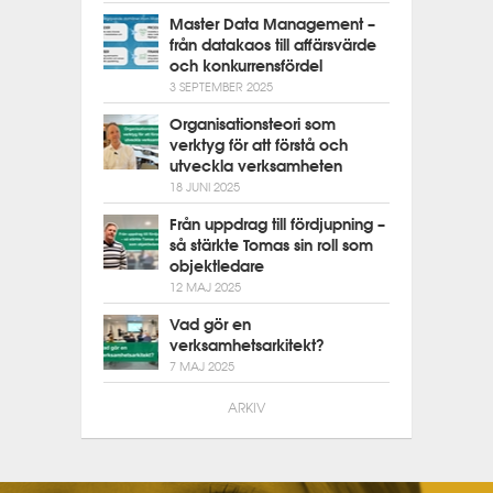
Master Data Management –
från datakaos till affärsvärde
och konkurrensfördel
3 SEPTEMBER 2025
Organisationsteori som
verktyg för att förstå och
utveckla verksamheten
18 JUNI 2025
Från uppdrag till fördjupning –
så stärkte Tomas sin roll som
objektledare
12 MAJ 2025
Vad gör en
verksamhetsarkitekt?
7 MAJ 2025
ARKIV