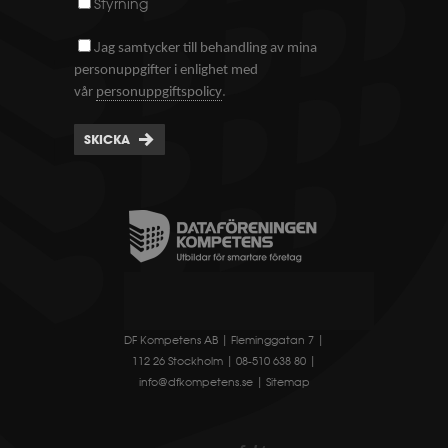
Styrning
J
ag samtycker till behandling av mina
personuppgifter i enlighet med
.
vår
personuppgiftspolicy
SKICKA
DF Kompetens AB | Fleminggatan 7 |
112 26 Stockholm | 08-510 638 80 |
info@dfkompetens.se
|
Sitemap