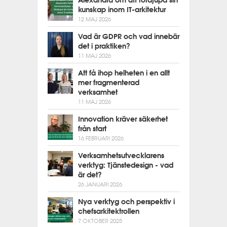
Alexandra om att fördjupa sin
kunskap inom IT-arkitektur
12 MAJ 2026
Vad är GDPR och vad innebär
det i praktiken?
11 MAJ 2026
Att få ihop helheten i en allt
mer fragmenterad
verksamhet
11 MAJ 2026
Innovation kräver säkerhet
från start
16 FEBRUARI 2026
Verksamhetsutvecklarens
verktyg: Tjänstedesign - vad
är det?
26 JANUARI 2026
Nya verktyg och perspektiv i
chefsarkitektrollen
7 OKTOBER 2025