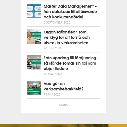
Master Data Management –
från datakaos till affärsvärde
och konkurrensfördel
3 SEPTEMBER 2025
Organisationsteori som
verktyg för att förstå och
utveckla verksamheten
18 JUNI 2025
Från uppdrag till fördjupning –
så stärkte Tomas sin roll som
objektledare
12 MAJ 2025
Vad gör en
verksamhetsarkitekt?
7 MAJ 2025
ARKIV