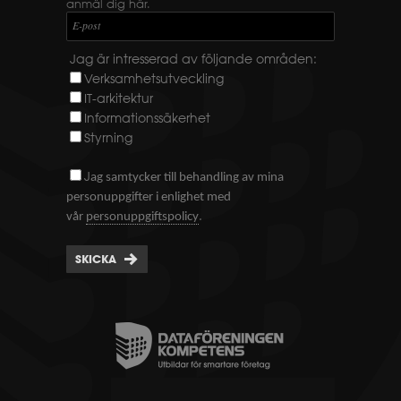
anmäl dig här.
E-post
Jag är intresserad av följande områden:
Verksamhetsutveckling
IT-arkitektur
Informationssäkerhet
Styrning
J
ag samtycker till behandling av mina
personuppgifter i enlighet med
.
vår
personuppgiftspolicy
SKICKA