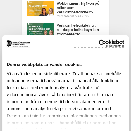
Webbinarium: Nyfiken på
rollen som
verksamhetsarkitekt?
ONSDAG 20 MAJ 2026
Verksamhetsarkitektur:
Att skapa helhetssyn i en
fragmenterad
organisation
MÅNDAG 11 MAJ 2026
Webbinarium:
Framtidsanalys
TISDAG 5 MAJ 2026
Denna webbplats använder cookies
Möt deltagare från
Vi använder enhetsidentifierare för att anpassa innehållet
Certifierad objektledare
TISDAG 21 APRIL 2026
och annonserna till användarna, tillhandahålla funktioner
för sociala medier och analysera vår trafik. Vi
Operativt dataskydd –
vidarebefordrar även sådana identifierare och annan
GDPR i praktiken
ONSDAG 15 APRIL 2026
information från din enhet till de sociala medier och
annons- och analysföretag som vi samarbetar med.
Möt en deltagare från
Certifierad CIO
Dessa kan i sin tur kombinera informationen med annan
FREDAG 10 APRIL 2026
information som du har tillhandahållit eller som de har
Webbinarium: Använd AI
samlat in när du har använt deras tjänster.