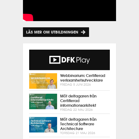
LÄS MER OM UTBILDNINGEN
Webbinarium: Certifierad
verksamhetsutvecklare
FREDAG 5 JUNI 2026
Möt deltagaren från
Certifierad
informationsarkitekt
FREDAG 22 MAJ 2026
Möt deltagaren från
Technical Software
Architecture
TORSDAG 21 MAJ 2026