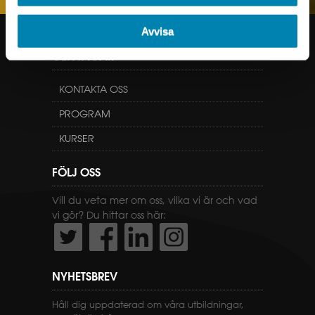
Avvisa
GENVÄGAR
KONTAKTA OSS
PROGRAM
KURSER
FÖLJ OSS
Vill du veta mer om oss, vilka vi är och vad
vi gör? Du hittar oss här:
NYHETSBREV
Håll dig uppdaterad om våra utbildningar,