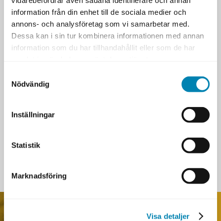
TISDAG 5 MAJ 2026
information från din enhet till de sociala medier och
Möt deltagare från
annons- och analysföretag som vi samarbetar med.
Certifierad objektledare
Dessa kan i sin tur kombinera informationen med annan
TISDAG 21 APRIL 2026
information som du har tillhandahållit eller som de har
Operativt dataskydd –
samlat in när du har använt deras tjänster.
GDPR i praktiken
ONSDAG 15 APRIL 2026
Samtyckesval
Nödvändig
Möt en deltagare från
Certifierad CIO
FREDAG 10 APRIL 2026
Inställningar
Webbinarium: Använd AI
för effektivare test och
tydligare krav
ONSDAG 25 MARS 2026
Statistik
FILMARKIV
Marknadsföring
Visa detaljer