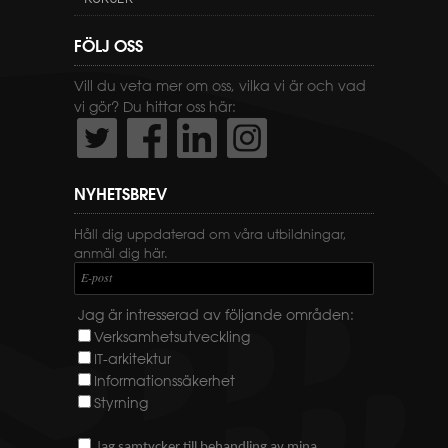
FÖLJ OSS
Vill du veta mer om oss, vilka vi är och vad
vi gör? Du hittar oss här:
NYHETSBREV
Håll dig uppdaterad om våra utbildningar,
anmäl dig här.
E-post
Jag är intresserad av följande områden:
Verksamhetsutveckling
IT-arkitektur
Informationssäkerhet
Styrning
J
ag samtycker till behandling av mina