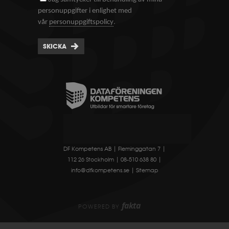
personuppgifter i enlighet med
.
vår
personuppgiftspolicy
SKICKA
DF Kompetens AB | Fleminggatan 7 |
112 26 Stockholm | 08-510 638 80 |
info@dfkompetens.se
|
Sitemap
fakta
POWERED BY