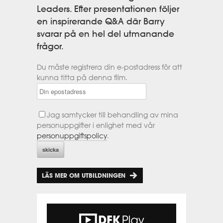
Leaders. Efter presentationen följer
en inspirerande Q&A där Barry
svarar på en hel del utmanande
frågor.
Du måste registrera din e-postadress för att
kunna titta på denna film.
Jag samtycker till behandling av mina
personuppgifter i enlighet med vår
personuppgiftspolicy
.
LÄS MER OM UTBILDNINGEN