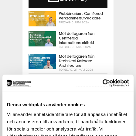
Webbinarium: Certifierad
verksamhetsutvecklare
FREDAG 5 JUNI 2026
Möt deltagaren från
Certifierad
informationsarkitekt
FREDAG 22 MAJ 2026
Möt deltagaren från
Technical Software
Architecture
TORSDAG 21 MAJ 2026
Webbinarium: Nyfiken på
rollen som
verksamhetsarkitekt?
ONSDAG 20 MAJ 2026
Verksamhetsarkitektur:
Denna webbplats använder cookies
Att skapa helhetssyn i en
fragmenterad
Vi använder enhetsidentifierare för att anpassa innehållet
organisation
MÅNDAG 11 MAJ 2026
och annonserna till användarna, tillhandahålla funktioner
för sociala medier och analysera vår trafik. Vi
Webbinarium:
Framtidsanalys
vidarebefordrar även sådana identifierare och annan