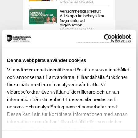
ONSDAG 20 MAJ 2026
Verksamhetsarkitektur:
Att skapa helhetssyn i en
fragmenterad
organisation
MÅNDAG 11 MAJ 2026
Webbinarium:
Framtidsanalys
TISDAG 5 MAJ 2026
Möt deltagare från
Denna webbplats använder cookies
Certifierad objektledare
TISDAG 21 APRIL 2026
Vi använder enhetsidentifierare för att anpassa innehållet
och annonserna till användarna, tillhandahålla funktioner
Operativt dataskydd –
GDPR i praktiken
för sociala medier och analysera vår trafik. Vi
ONSDAG 15 APRIL 2026
vidarebefordrar även sådana identifierare och annan
information från din enhet till de sociala medier och
Möt en deltagare från
Certifierad CIO
annons- och analysföretag som vi samarbetar med.
FREDAG 10 APRIL 2026
Dessa kan i sin tur kombinera informationen med annan
Webbinarium: Använd AI
information som du har tillhandahållit eller som de har
för effektivare test och
samlat in när du har använt deras tjänster.
tydligare krav
ONSDAG 25 MARS 2026