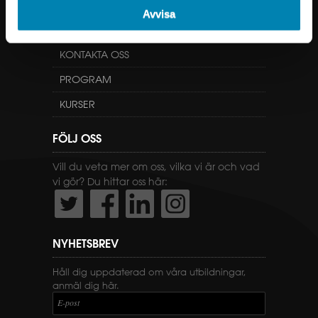
Avvisa
GENVÄGAR
KONTAKTA OSS
PROGRAM
KURSER
FÖLJ OSS
Vill du veta mer om oss, vilka vi är och vad
vi gör? Du hittar oss här:
NYHETSBREV
Håll dig uppdaterad om våra utbildningar,
anmäl dig här.
E-post