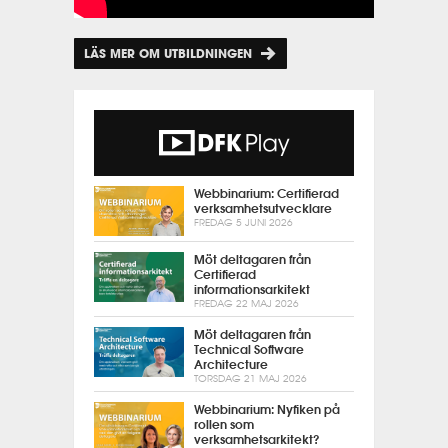
LÄS MER OM UTBILDNINGEN
Webbinarium: Certifierad
verksamhetsutvecklare
FREDAG 5 JUNI 2026
Möt deltagaren från
Certifierad
informationsarkitekt
FREDAG 22 MAJ 2026
Möt deltagaren från
Technical Software
Architecture
TORSDAG 21 MAJ 2026
Webbinarium: Nyfiken på
rollen som
verksamhetsarkitekt?