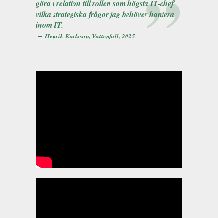
göra i relation till rollen som högsta IT-chef
vilka strategiska frågor jag behöver hantera
inom IT.
–
Henrik Karlsson, Vattenfall, 2025