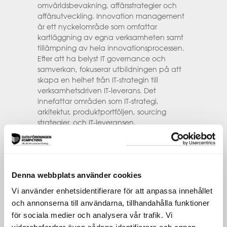
omvärldsbevakning, affärsstrategier och
affärsutveckling. Innovation management
är ett nyckelområde som omfattar
kartläggning av egna verksamheten samt
tillämpning av hela innovationsprocessen.
Efter att ha belyst IT governance och
samverkan, fokuserar utbildningen på att
skapa en helhet från IT-strategin till
verksamhetsdriven IT-leverans. Det
innefattar områden som IT-strategi,
arkitektur, produktportföljen, sourcing
strategier, och IT-leveransen.
Utbildningen förändras ständigt för att vara
aktuell och reflektera de senaste
frågeställningarna inom en IT-ledares
Denna webbplats använder cookies
verksamhetsområde.
Vi använder enhetsidentifierare för att anpassa innehållet
och annonserna till användarna, tillhandahålla funktioner
för sociala medier och analysera vår trafik. Vi
För vem passar