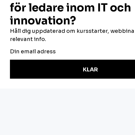
FÖLJ OSS
Vill du veta mer om oss, vilka vi är och vad
vi gör? Du hittar oss här:
NYHETSBREV
Håll dig uppdaterad om våra utbildningar,
anmäl dig här.
E-post
Jag är intresserad av följande områden:
Verksamhetsutveckling
IT-arkitektur
Informationssäkerhet
Styrning
J