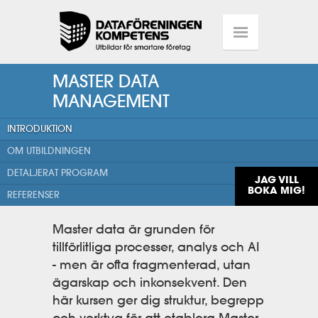
MASTER DATA
MANAGEMENT
INTRODUKTION
OM UTBILDNINGEN
DETALJERAT PROGRAM
JAG VILL
BOKA MIG!
REFERENSER
Master data är grunden för
tillförlitliga processer, analys och AI
- men är ofta fragmenterad, utan
ägarskap och inkonsekvent. Den
här kursen ger dig struktur, begrepp
och verktyg för att etablera Master