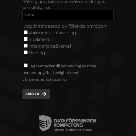
Håll dig uppdaterad om våra utbildningar,
anmäl dig här.
E-post
Jag är intresserad av följande områden:
Verksamhetsutveckling
IT-arkitektur
Informationssäkerhet
Styrning
J
ag samtycker till behandling av mina
personuppgifter i enlighet med
.
vår
personuppgiftspolicy
SKICKA