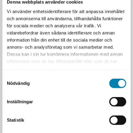
Denna webbplats använder cookies
Data Architect
Vi använder enhetsidentifierare för att anpassa innehållet
och annonserna till användarna, tillhandahålla funktioner
Head of Business Intelligence / Analytics
för sociala medier och analysera vår trafik. Vi
vidarebefordrar även sådana identifierare och annan
Data Product Owner
information från din enhet till de sociala medier och
IT Manager / CIO
annons- och analysföretag som vi samarbetar med.
Dessa kan i sin tur kombinera informationen med annan
Processägare för kund-, produkt- eller
information som du har tillhandahållit eller som de har
leverantörsdata
samlat in när du har använt deras tjänster.
Program- eller transformationsledare inom
Samtyckesval
data och digitalisering
Nödvändig
Inställningar
Förkunskaper
Inga särskilda förkunskaper krävs för kursen.
Statistik