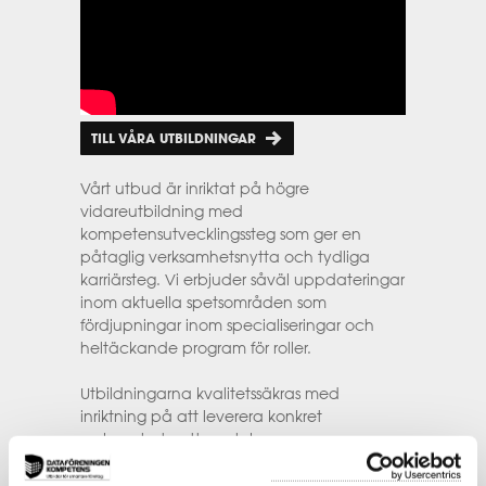
TILL VÅRA UTBILDNINGAR
Vårt utbud är inriktat på högre
vidareutbildning med
kompetensutvecklingssteg som ger en
påtaglig verksamhetsnytta och tydliga
karriärsteg. Vi erbjuder såväl uppdateringar
inom aktuella spetsområden som
fördjupningar inom specialiseringar och
heltäckande program för roller.
Utbildningarna kvalitetssäkras med
inriktning på att leverera konkret
verksamhetsnytta och kursprogrammen
uppdateras kontinuerligt för att motsvara
marknadens krav.