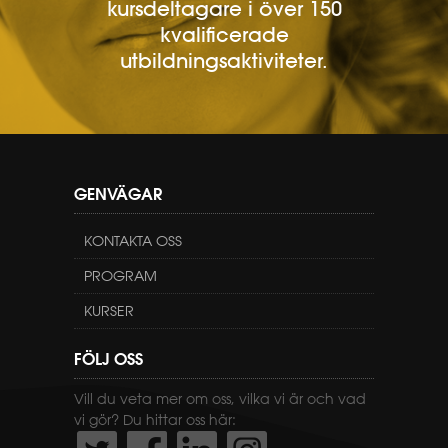
kursdeltagare i över 150
kvalificerade
utbildningsaktiviteter.
GENVÄGAR
KONTAKTA OSS
PROGRAM
KURSER
FÖLJ OSS
Vill du veta mer om oss, vilka vi är och vad
vi gör? Du hittar oss här: