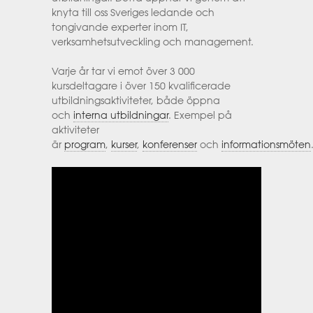
knyta till oss Sveriges ledande och
tongivande experter inom IT,
verksamhetsutveckling och management.
Varje år tar vi emot över 3 000
kursdeltagare i över 150 kvalificerade
utbildningsaktiviteter, både öppna
och
interna utbildningar
. Exempel på
aktiviteter
är
program
,
kurser
,
konferenser
och
informationsmöten