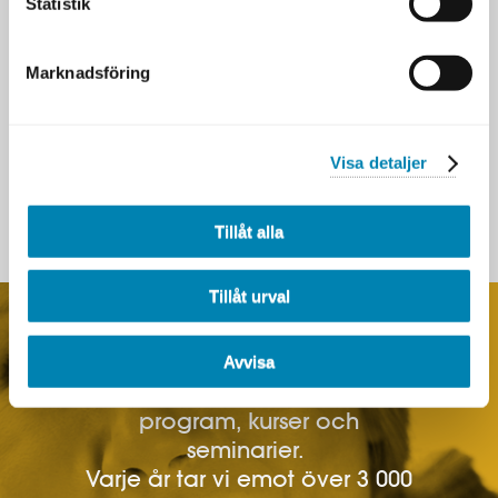
Statistik
KONTAKT
DATAFÖRENINGEN
Marknadsföring
PARTNERS
HANTERING AV PERSONUPPGIFTER
COOKIES
Visa detaljer
BOKNINGSVILLKOR
Tillåt alla
Tillåt urval
Vi erbjuder öppna och
Avvisa
företagsinterna certifierade
program, kurser och
seminarier.
Varje år tar vi emot över 3 000