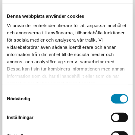
Våra högt satta ambitioner omfattar också
Denna webbplats använder cookies
kvalitetssäkringar av den kompetens som
deltagarna får med sig från oss. Vi har
Vi använder enhetsidentifierare för att anpassa innehållet
bland annat etablerat flertalet
och annonserna till användarna, tillhandahålla funktioner
certifierande utbildningar av yrkesroller,
för sociala medier och analysera vår trafik. Vi
som blivit de facto-standarder för
vidarebefordrar även sådana identifierare och annan
kompetensprofiler i Sverige – som till
information från din enhet till de sociala medier och
exempel IT-arkitekt, CIO och
annons- och analysföretag som vi samarbetar med.
verksamhetsarkitekt.
Dessa kan i sin tur kombinera informationen med annan
Välkommen att
information som du har tillhandahållit eller som de har
karriärutveckla dig med oss!
samlat in när du har använt deras tjänster.
Samtyckesval
Nödvändig
KONTAKT
OM OSS
Inställningar
LOKALER
DATAFÖRENINGEN KOMPETENS