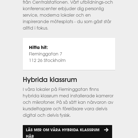
från Centralstationen. Vårt utbildnings-och
konferenscenter erbjuder dig personlig
service, moderna lokaler och en
inspirerande mötesplats - du som gäst står
alltid i fokus.
Hitta hit:
Fleminggatan 7
112 26 Stockholm
Hybrida klassrum
I våra lokaler på Fleminggatan finns
hybrida klassrum med installerade kameror
och mikrofoner. På så sätt kan närvaron av
kursdeltagare och föreläsare vara delvis
digital och delvis fysisk.
LÄS MER OM VÅRA HYBRIDA KLASSRUM
HÄR