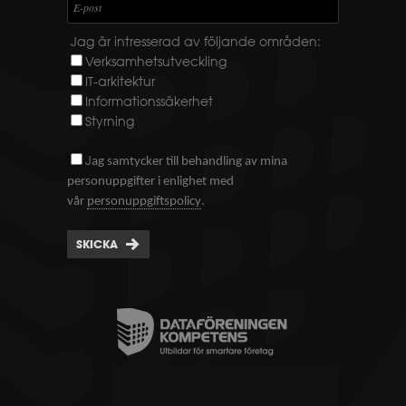
E-post
Jag är intresserad av följande områden:
Verksamhetsutveckling
IT-arkitektur
Informationssäkerhet
Styrning
J
ag samtycker till behandling av mina
personuppgifter i enlighet med
.
vår
personuppgiftspolicy
SKICKA