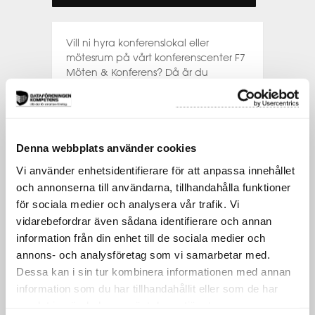
Vill ni hyra konferenslokal eller
mötesrum på vårt konferenscenter F7
Möten & Konferens? Då är du
välkommen att maila till
info@flemingsju.se
eller ringa
08-12 09
38 60
Denna webbplats använder cookies
Vi använder enhetsidentifierare för att anpassa innehållet
OM OSS
och annonserna till användarna, tillhandahålla funktioner
LOKALER
för sociala medier och analysera vår trafik. Vi
DATAFÖRENINGEN KOMPETENS
vidarebefordrar även sådana identifierare och annan
information från din enhet till de sociala medier och
KONTAKT
annons- och analysföretag som vi samarbetar med.
DATAFÖRENINGEN
Dessa kan i sin tur kombinera informationen med annan
PARTNERS
information som du har tillhandahållit eller som de har
HANTERING AV PERSONUPPGIFTER
samlat in när du har använt deras tjänster.