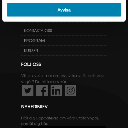
Avvisa
GENVÄGAR
KONTAKTA OSS
PROGRAM
KURSER
FÖLJ OSS
Vill du veta mer om oss, vilka vi är och vad
vi gör? Du hittar oss här:
NYHETSBREV
Håll dig uppdaterad om våra utbildningar,
anmäl dig här.