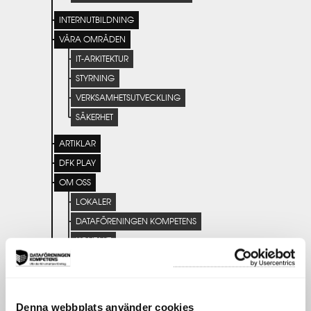
INTERNUTBILDNING
VÅRA OMRÅDEN
IT-ARKITEKTUR
STYRNING
VERKSAMHETSUTVECKLING
SÄKERHET
ARTIKLAR
DFK PLAY
OM OSS
LOKALER
DATAFÖRENINGEN KOMPETENS
KONTAKT
DATAFÖRENINGEN
PARTNERS
HANTERING AV PERSONUPPGIFTER
Denna webbplats använder cookies