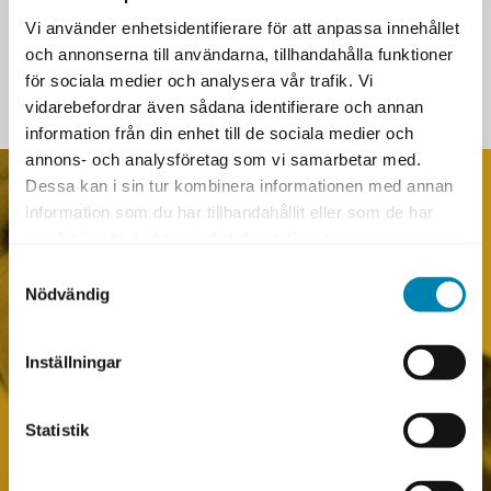
COOKIES
Vi använder enhetsidentifierare för att anpassa innehållet
BOKNINGSVILLKOR
och annonserna till användarna, tillhandahålla funktioner
för sociala medier och analysera vår trafik. Vi
vidarebefordrar även sådana identifierare och annan
information från din enhet till de sociala medier och
annons- och analysföretag som vi samarbetar med.
Dessa kan i sin tur kombinera informationen med annan
information som du har tillhandahållit eller som de har
Vi erbjuder öppna och
samlat in när du har använt deras tjänster.
företagsinterna certifierade
Samtyckesval
program, kurser och
Nödvändig
seminarier.
Varje år tar vi emot över 3 000
Inställningar
kursdeltagare i över 150
kvalificerade
utbildningsaktiviteter.
Statistik