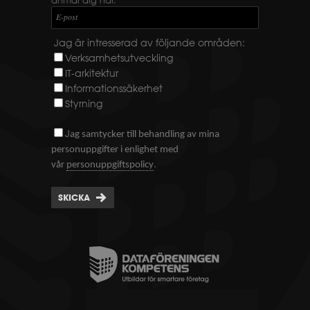
E-post
Jag är intresserad av följande områden:
Verksamhetsutveckling
IT-arkitektur
Informationssäkerhet
Styrning
J
ag samtycker till behandling av mina
personuppgifter i enlighet med
.
vår
personuppgiftspolicy
SKICKA