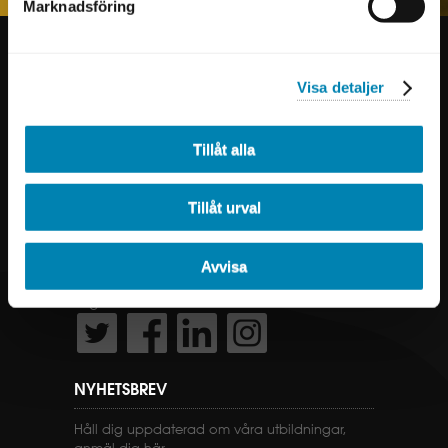
Marknadsföring
GENVÄGAR
Visa detaljer
KONTAKTA OSS
Tillåt alla
PROGRAM
KURSER
Tillåt urval
FÖLJ OSS
Avvisa
Vill du veta mer om oss, vilka vi är och vad
vi gör? Du hittar oss här:
NYHETSBREV
Håll dig uppdaterad om våra utbildningar,
anmäl dig här.