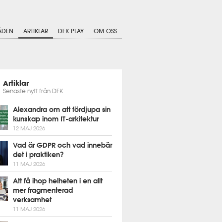
ÅDEN
ARTIKLAR
DFK PLAY
OM OSS
Artiklar
Senaste nytt från DFK
Alexandra om att fördjupa sin
kunskap inom IT-arkitektur
12 MAJ 2026
Vad är GDPR och vad innebär
det i praktiken?
11 MAJ 2026
Att få ihop helheten i en allt
mer fragmenterad
verksamhet
11 MAJ 2026