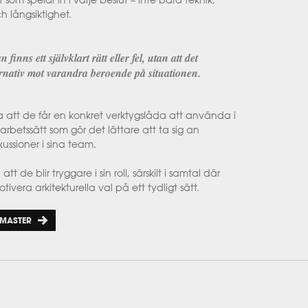
 som spelar in i varje beslut – inte bara teknik,
 långsiktighet.
 finns ett självklart rätt eller fel, utan att det
ernativ mot varandra beroende på situationen.
 att de får en konkret verktygslåda att använda i
betssätt som gör det lättare att ta sig an
ussioner i sina team.
 de blir tryggare i sin roll, särskilt i samtal där
era arkitekturella val på ett tydligt sätt.
 MASTER