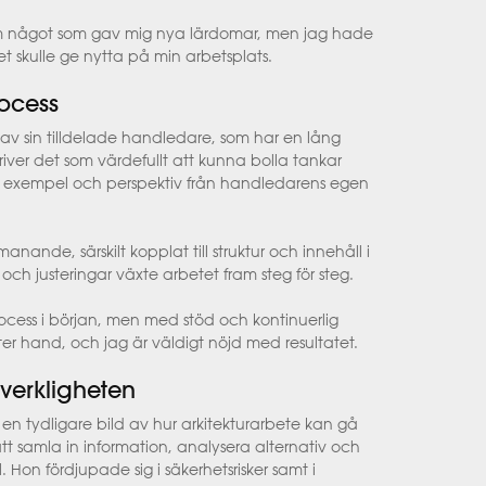
a om något som gav mig nya lärdomar, men jag hade
 skulle ge nytta på min arbetsplats.
ocess
av sin tilldelade handledare, som har en lång
ver det som värdefullt att kunna bolla tankar
v exempel och perspektiv från handledarens egen
anande, särskilt kopplat till struktur och innehåll i
h justeringar växte arbetet fram steg för steg.
ess i början, men med stöd och kontinuerlig
fter hand, och jag är väldigt nöjd med resultatet.
 verkligheten
 tydligare bild av hur arkitekturarbete kan gå
r att samla in information, analysera alternativ och
. Hon fördjupade sig i säkerhetsrisker samt i