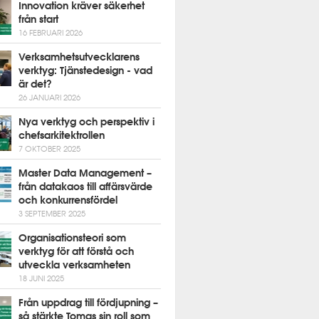
Innovation kräver säkerhet
från start
16 FEBRUARI 2026
Verksamhetsutvecklarens
verktyg: Tjänstedesign - vad
är det?
26 JANUARI 2026
Nya verktyg och perspektiv i
chefsarkitektrollen
7 OKTOBER 2025
Master Data Management –
från datakaos till affärsvärde
och konkurrensfördel
3 SEPTEMBER 2025
Organisationsteori som
verktyg för att förstå och
utveckla verksamheten
18 JUNI 2025
Från uppdrag till fördjupning –
så stärkte Tomas sin roll som