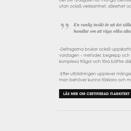
Det blir tydligare hur många faktorer
utan också verksamhet, säkerhet och
En vanlig insikt är att det sällan
handlar om att väga olika alt
-Deltagarna brukar också uppskatta
vardagen – metoder, begrepp och ar
komplexa frågor och föra bättre disk
-Efter utbildningen upplever många att
man behöver kunna förklara och motiv
LÄS MER OM CERTIFIERAD IT-ARKITEKT