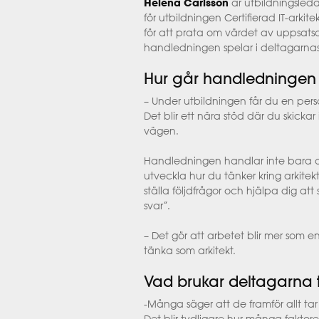
Helena Carlsson
är utbildningsle
för utbildningen Certifierad IT-arkit
för att prata om värdet av uppsatsar
handledningen spelar i deltagarna
Hur går handledningen t
– Under utbildningen får du en pers
Det blir ett nära stöd där du skick
vägen.
Handledningen handlar inte bara om
utveckla hur du tänker kring arkitek
ställa följdfrågor och hjälpa dig att
svar”.
– Det gör att arbetet blir mer som en
tänka som arkitekt.
Vad brukar deltagarna t
-Många säger att de framför allt tar m