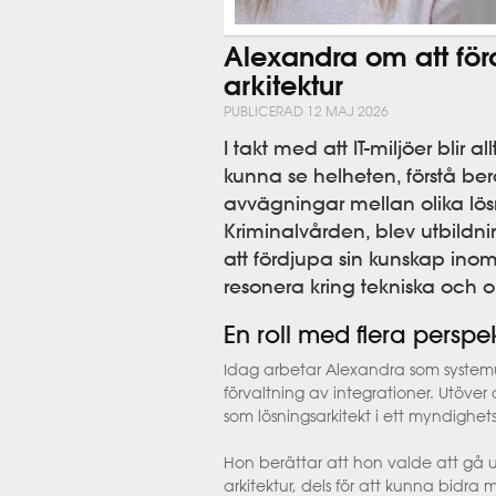
Alexandra om att för
arkitektur
PUBLICERAD 12 MAJ 2026
I takt med att IT-miljöer blir
kunna se helheten, förstå b
avvägningar mellan olika lösn
Kriminalvården, blev utbildning
att fördjupa sin kunskap inom
resonera kring tekniska och or
En roll med flera perspek
Idag arbetar Alexandra som system
förvaltning av integrationer. Utöv
som lösningsarkitekt i ett myndighe
Hon berättar att hon valde att gå ut
arkitektur, dels för att kunna bidra 