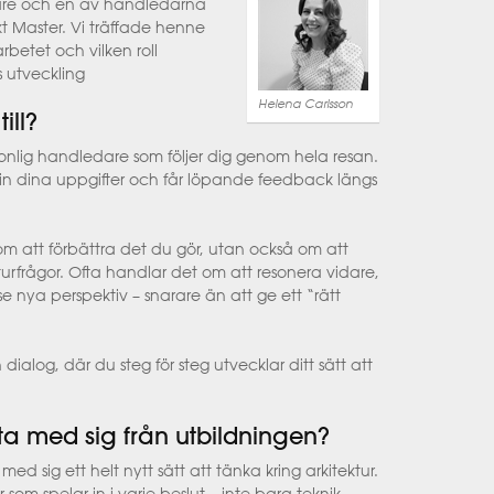
dare och en av handledarna
ekt Master. Vi träffade henne
betet och vilken roll
s utveckling
Helena Carlsson
ill?
onlig handledare som följer dig genom hela resan.
ar in dina uppgifter och får löpande feedback längs
 att förbättra det du gör, utan också om att
turfrågor. Ofta handlar det om att resonera vidare,
 se nya perspektiv – snarare än att ge ett “rätt
 dialog, där du steg för steg utvecklar ditt sätt att
a med sig från utbildningen?
ed sig ett helt nytt sätt att tänka kring arkitektur.