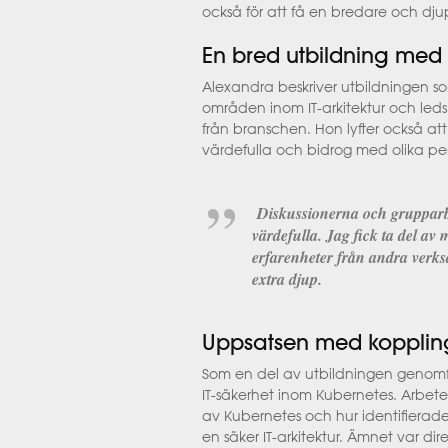
också
för att få en bredare och djup
En bred utbildning med
Alexandra beskriver utbildningen s
områden inom IT-arkitektur och leds
från branschen. Hon lyfter också a
värdefulla och bidrog med olika per
Diskussionerna och grupparbe
värdefulla. Jag fick ta del av
erfarenheter från andra verksa
extra djup.
Uppsatsen med koppling
Som en del av utbildningen genom
IT-säkerhet inom
Kubernetes
. Arbet
av
Kubernetes
och hur identifierad
en säker IT-arkitektur.
Ämnet var dire