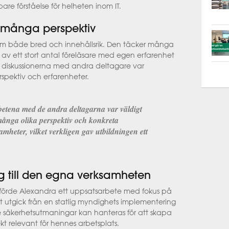
are förståelse för helheten inom IT.
 många perspektiv
om både bred och innehållsrik. Den täcker många
 av ett stort antal föreläsare med egen erfarenhet
tt diskussionerna med andra deltagare var
spektiv och erfarenheter.
tena med de andra deltagarna var väldigt
 många olika perspektiv och konkreta
mheter, vilket verkligen gav utbildningen ett
 till den egna verksamheten
förde Alexandra ett uppsatsarbete med fokus på
et utgick från en statlig myndighets implementering
e säkerhetsutmaningar kan hanteras för att skapa
kt relevant för hennes arbetsplats.