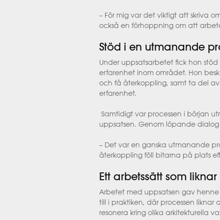
– För mig var det viktigt att skriv
också en förhoppning om att arbetet
Stöd i en utmanande pr
Under uppsatsarbetet fick hon stöd 
erfarenhet inom området. Hon beskri
och få återkoppling, samt ta del a
erfarenhet.
Samtidigt var processen i början utm
uppsatsen. Genom löpande dialog oc
–
Det var en ganska utmanande proc
återkoppling föll bitarna på plats e
Ett arbetssätt som liknar
Arbetet med uppsatsen gav henne en
till i praktiken, där processen likna
resonera kring olika
arkitekturella
val