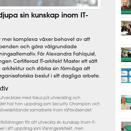
djupa sin kunskap inom IT-
 allt mer komplexa växer behovet av att
eroenden och göra välgrundade
ingsalternativ. För Alexandra Fahlquist,
en Certifierad IT-arkitekt Master ett sätt
 arkitektur och stärka sin förmåga att
ganisatoriska beslut i sitt dagliga arbete.
tiv
utvecklare med fokus på utveckling och
er det har hon uppdrag som
Security
Champion och
tsöverskridande samarbete inom rättsväsendet.
bildningen för att utveckla sin kunskap inom IT-
mer i sitt uppdrag som lösningsarkitekt,
men