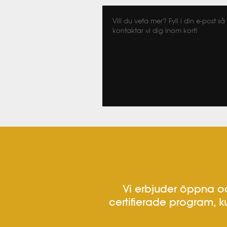
Vill du veta mer? Fyll i din e-post så
kontaktar vi dig inom kort!
Vi erbjuder öppna oc
certifierade program, k