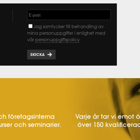
Jag samtycker till behandling av
mina personuppgifter i enlighet med
vår
personuppgiftspolicy
.
SKICKA
h företagsinterna
Varje år tar vi emot 
urser och seminarier.
över 150 kvalificerad