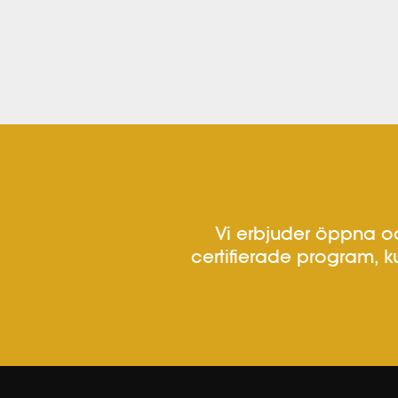
Vi erbjuder öppna oc
certifierade program, k