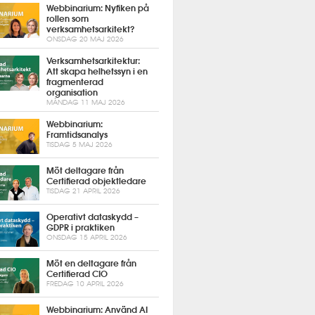
Webbinarium: Nyfiken på
rollen som
verksamhetsarkitekt?
ONSDAG 20 MAJ 2026
Verksamhetsarkitektur:
Att skapa helhetssyn i en
fragmenterad
organisation
MÅNDAG 11 MAJ 2026
Webbinarium:
Framtidsanalys
TISDAG 5 MAJ 2026
Möt deltagare från
Certifierad objektledare
TISDAG 21 APRIL 2026
Operativt dataskydd –
GDPR i praktiken
ONSDAG 15 APRIL 2026
Möt en deltagare från
Certifierad CIO
FREDAG 10 APRIL 2026
Webbinarium: Använd AI