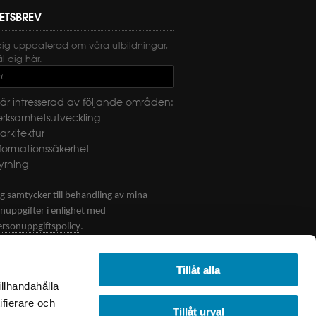
ETSBREV
dig uppdaterad om våra utbildningar,
 dig här.
t
är intresserad av följande områden:
erksamhetsutveckling
-arkitektur
nformationssäkerhet
yrning
g samtycker till behandling av mina
nuppgifter i enlighet med
.
ersonuppgiftspolicy
CKA
Tillåt alla
illhandahålla
ifierare och
Tillåt urval