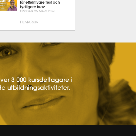
för effektivare test och
tydligare krav
ONSDAG 25 MARS 2026
FILMARKIV
över 3 000 kursdeltagare i
e utbildningsaktiviteter.