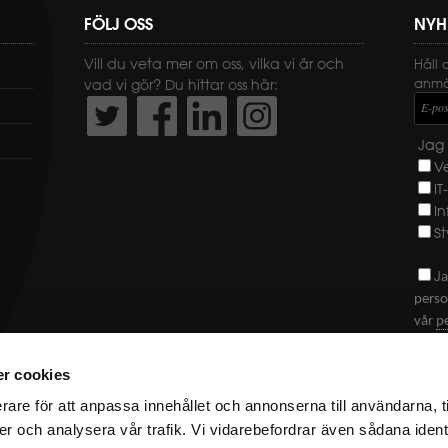
FÖLJ OSS
NYH
Vill du veta mer om oss, vilka vi är och
Håll 
anmäl
vad vi gör? Du hittar oss här:
E-pos
Jag 
V
IT
I
St
J
a
perso
vår
p
SKI
r cookies
rare för att anpassa innehållet och annonserna till användarna, t
er och analysera vår trafik. Vi vidarebefordrar även sådana ident