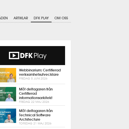
ÅDEN
ARTIKLAR
DFK PLAY
OM OSS
Webbinarium: Certifierad
verksamhetsutvecklare
FREDAG 5 JUNI 2026
Möt deltagaren från
Certifierad
informationsarkitekt
FREDAG 22 MAJ 2026
Möt deltagaren från
Technical Software
Architecture
TORSDAG 21 MAJ 2026