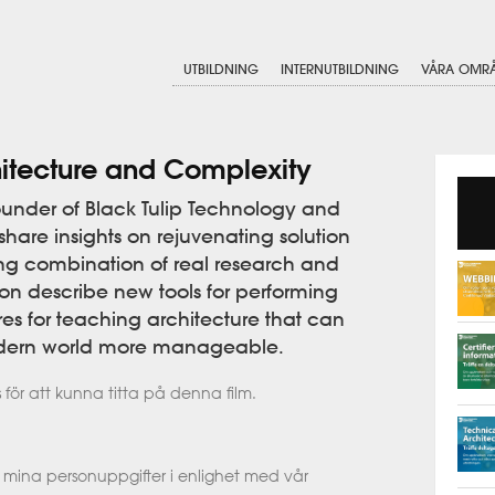
UTBILDNING
INTERNUTBILDNING
VÅRA OMR
itecture and Complexity
, founder of Black Tulip Technology and
 share insights on rejuvenating solution
ong combination of real research and
ion describe new tools for performing
es for teaching architecture that can
odern world more manageable.
 för att kunna titta på denna film.
 mina personuppgifter i enlighet med vår