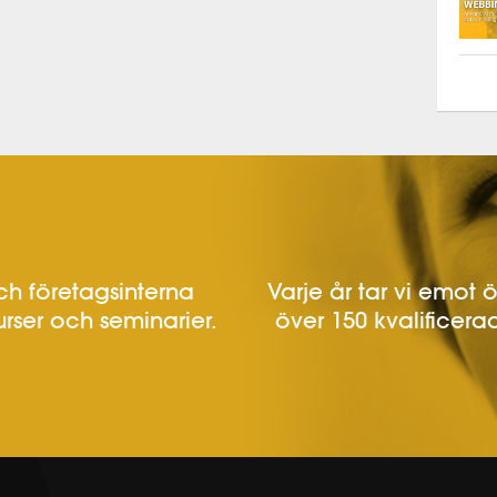
h företagsinterna
Varje år tar vi emot 
urser och seminarier.
över 150 kvalificerad