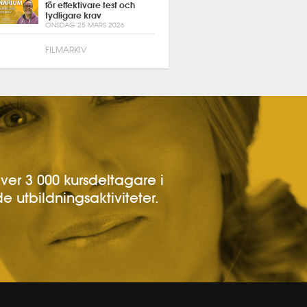
för effektivare test och
tydligare krav
ONSDAG 25 MARS 2026
FILMARKIV
över 3 000 kursdeltagare i
e utbildningsaktiviteter.