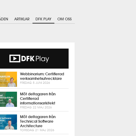
ÅDEN
ARTIKLAR
DFK PLAY
OM OSS
Webbinarium: Certifierad
verksamhetsutvecklare
FREDAG 5 JUNI 2026
Möt deltagaren från
Certifierad
informationsarkitekt
FREDAG 22 MAJ 2026
Möt deltagaren från
Technical Software
Architecture
TORSDAG 21 MAJ 2026