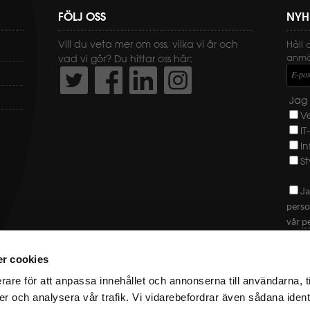
FÖLJ OSS
NYH
Vill du veta mer om oss, vilka vi är och
Håll 
anmäl
vad vi gör? Du hittar oss här:
E-pos
Jag 
V
IT
I
St
J
a
perso
vår
p
SKI
r cookies
rare för att anpassa innehållet och annonserna till användarna, t
er och analysera vår trafik. Vi vidarebefordrar även sådana ident