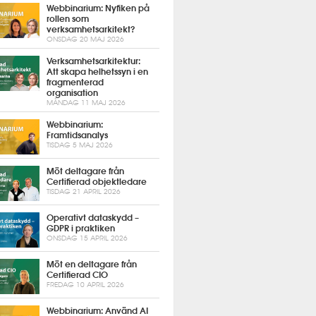
Webbinarium: Nyfiken på
rollen som
verksamhetsarkitekt?
ONSDAG 20 MAJ 2026
Verksamhetsarkitektur:
Att skapa helhetssyn i en
fragmenterad
organisation
MÅNDAG 11 MAJ 2026
Webbinarium:
Framtidsanalys
TISDAG 5 MAJ 2026
Möt deltagare från
Certifierad objektledare
TISDAG 21 APRIL 2026
Operativt dataskydd –
GDPR i praktiken
ONSDAG 15 APRIL 2026
Möt en deltagare från
Certifierad CIO
FREDAG 10 APRIL 2026
Webbinarium: Använd AI