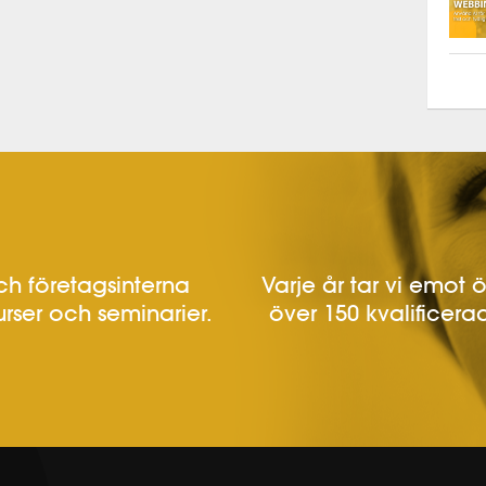
h företagsinterna
Varje år tar vi emot 
urser och seminarier.
över 150 kvalificerad