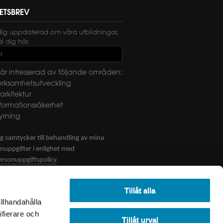
ETSBREV
dig uppdaterad om våra utbildningar,
 dig här.
t
är intresserad av följande områden:
erksamhetsutveckling
-arkitektur
nformationssäkerhet
yrning
g samtycker till behandling av mina
nuppgifter i enlighet med
.
ersonuppgiftspolicy
CKA
Tillåt alla
illhandahålla
ifierare och
Tillåt urval