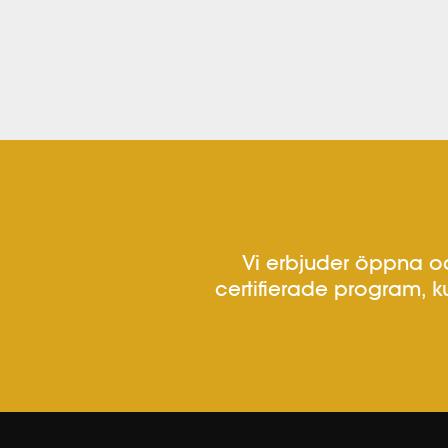
Vi erbjuder öppna oc
certifierade program, k