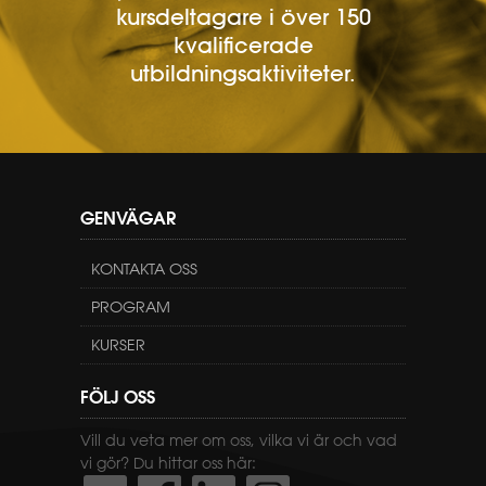
kursdeltagare i över 150
kvalificerade
utbildningsaktiviteter.
GENVÄGAR
KONTAKTA OSS
PROGRAM
KURSER
FÖLJ OSS
Vill du veta mer om oss, vilka vi är och vad
vi gör? Du hittar oss här: