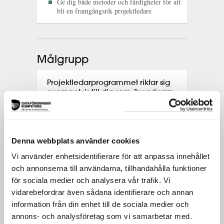
Ge dig både metoder och färdigheter för att
bli en framgångsrik projektledare
Målgrupp
Projektledarprogrammet riktar sig
exempelvis till dig som är verksam
som:
Nuvarande/blivande projektledare
Denna webbplats använder cookies
Delprojektledare
Vi använder enhetsidentifierare för att anpassa innehållet
Linjechefer
och annonserna till användarna, tillhandahålla funktioner
för sociala medier och analysera vår trafik. Vi
Alla som arbetar i eller med projekt
vidarebefordrar även sådana identifierare och annan
information från din enhet till de sociala medier och
annons- och analysföretag som vi samarbetar med.