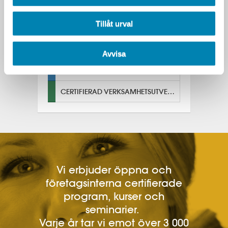
inriktning.
Tillåt urval
INNOVATIONSLEDNING – OMVANDLA IDÉ TILL VÄRDE
PRAKTISK PROJEKTLEDNING
Avvisa
PRAKTISK PROJEKTLEDNING STEG TVÅ
CERTIFIERAD VERKSAMHETSUTVECKLARE
Vi erbjuder öppna och
företagsinterna certifierade
program, kurser och
seminarier.
Varje år tar vi emot över 3 000