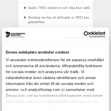
Insikt i NIS2-direktivet och vilka krav ställs
Kunskap om hur ett införande av NIS2 kan
genomföras
Målgrupp
Denna webbplats använder cookies
Kursen vänder sig till dig som arbetar med,
eller kommer att arbeta med, din
Vi använder enhetsidentifierare för att anpassa innehållet
organisations införande av NIS2.
och annonserna till användarna, tillhandahålla funktioner
för sociala medier och analysera vår trafik. Vi
Roller som exempelvis:
vidarebefordrar även sådana identifierare och annan
information från din enhet till de sociala medier och
IT-chefer (CIO)
annons- och analysföretag som vi samarbetar med.
Dessa kan i sin tur kombinera informationen med annan
Informationssäkerhetschef (CISO)
information som du har tillhandahållit eller som de har
samlat in när du har använt deras tjänster.
Informationssäkerhetssamordnare