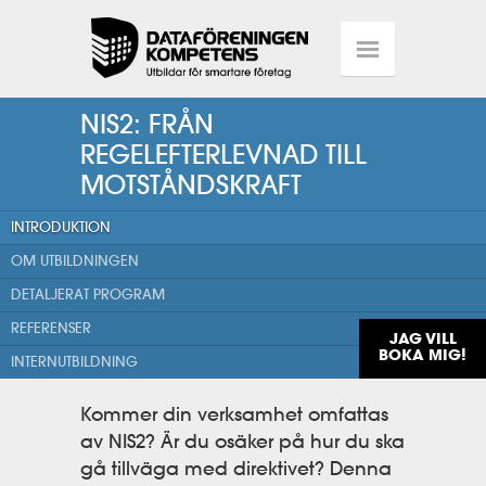
NIS2: FRÅN
REGELEFTERLEVNAD TILL
MOTSTÅNDSKRAFT
INTRODUKTION
OM UTBILDNINGEN
DETALJERAT PROGRAM
REFERENSER
JAG VILL
BOKA MIG!
INTERNUTBILDNING
Kommer din verksamhet omfattas
av NIS2? Är du osäker på hur du ska
gå tillväga med direktivet? Denna