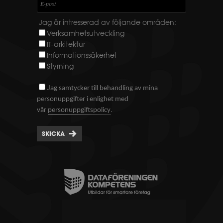
E-post
Jag är intresserad av följande områden:
Verksamhetsutveckling
IT-arkitektur
Informationssäkerhet
Styrning
J
ag samtycker till behandling av mina
personuppgifter i enlighet med
.
vår
personuppgiftspolicy
SKICKA