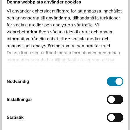
Denna webbplats använder cookies
Kursen är inriktad mot ledare och
medarbetare som är ansvariga för att leda
Vi använder enhetsidentifierare för att anpassa innehållet
eller utveckla specifika förändringsinitiativ
och annonserna till användarna, tillhandahålla funktioner
eller projekt.
för sociala medier och analysera vår trafik. Vi
vidarebefordrar även sådana identifierare och annan
Kursen genomförs i samarbete med vår
information från din enhet till de sociala medier och
ackrediterade partner
Prosci
.
annons- och analysföretag som vi samarbetar med.
Dessa kan i sin tur kombinera informationen med annan
information som du har tillhandahållit eller som de har
samlat in när du har använt deras tjänster.
Välj tillfälle
Samtyckesval
Innehållet kan variera mellan tillfällena.
Nödvändig
11 AUG
DANMARK (PÅ ENGELSKA)
2026
11 AUG
Inställningar
STOCKHOLM (PÅ SVENSKA)
2026
25 AUG
ONLINE (PÅ ENGELSKA)
FULLBOKAD
2026
Statistik
1 SEP
STOCKHOLM (PÅ SVENSKA)
2026