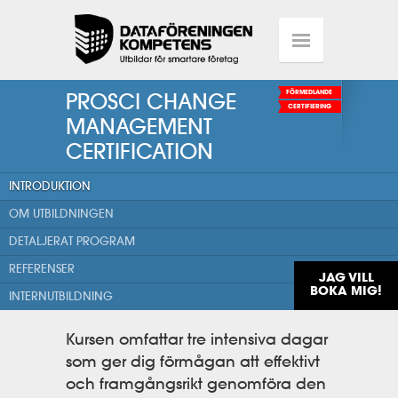
PROSCI CHANGE
FÖRMEDLANDE
CERTIFIERING
MANAGEMENT
CERTIFICATION
INTRODUKTION
OM UTBILDNINGEN
DETALJERAT PROGRAM
REFERENSER
JAG VILL
BOKA MIG!
INTERNUTBILDNING
Kursen omfattar tre intensiva dagar
som ger dig förmågan att effektivt
och framgångsrikt genomföra den