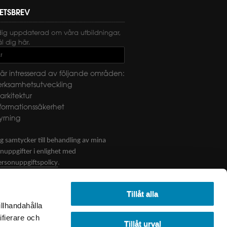
ETSBREV
dig uppdaterad om våra utbildningar,
 dig här.
t
är intresserad av följande områden:
erksamhetsutveckling
-arkitektur
nformationssäkerhet
yrning
g samtycker till behandling av mina
nuppgifter i enlighet med
.
ersonuppgiftspolicy
CKA
Tillåt alla
illhandahålla
ifierare och
Tillåt urval