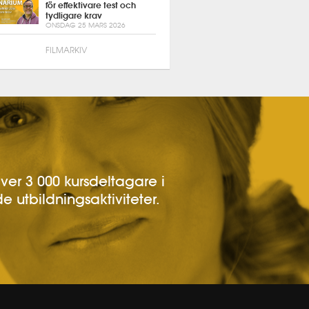
för effektivare test och
tydligare krav
ONSDAG 25 MARS 2026
FILMARKIV
över 3 000 kursdeltagare i
e utbildningsaktiviteter.