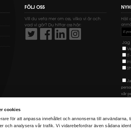
FÖLJ OSS
NYH
Vill du veta mer om oss, vilka vi är och
Håll 
anmäl
vad vi gör? Du hittar oss här:
E-pos
Jag 
V
IT
I
St
J
a
perso
vår
p
SKI
r cookies
rare för att anpassa innehållet och annonserna till användarna, t
er och analysera vår trafik. Vi vidarebefordrar även sådana ident