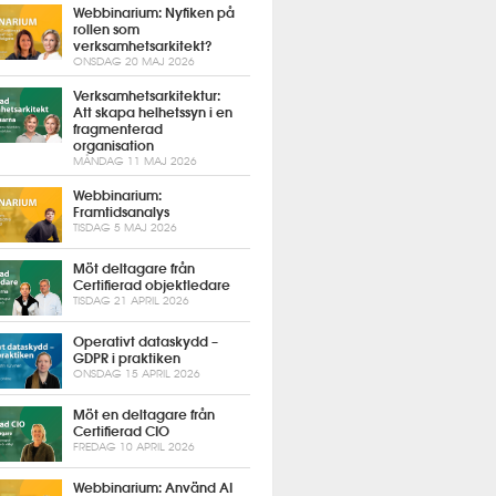
Webbinarium: Nyfiken på
rollen som
verksamhetsarkitekt?
ONSDAG 20 MAJ 2026
Verksamhetsarkitektur:
Att skapa helhetssyn i en
fragmenterad
organisation
MÅNDAG 11 MAJ 2026
Webbinarium:
Framtidsanalys
TISDAG 5 MAJ 2026
Möt deltagare från
Certifierad objektledare
TISDAG 21 APRIL 2026
Operativt dataskydd –
GDPR i praktiken
ONSDAG 15 APRIL 2026
Möt en deltagare från
Certifierad CIO
FREDAG 10 APRIL 2026
Webbinarium: Använd AI