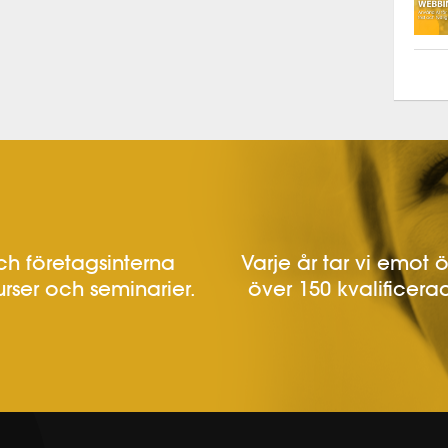
h företagsinterna
Varje år tar vi emot 
urser och seminarier.
över 150 kvalificerad