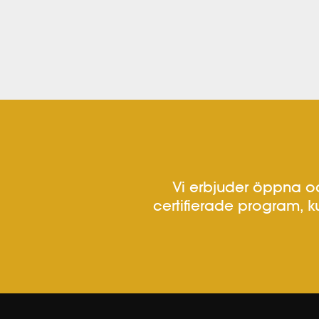
Vi erbjuder öppna oc
certifierade program, k