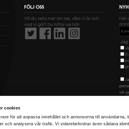
FÖLJ OSS
NYH
Vill du veta mer om oss, vilka vi är och
Håll 
anmäl
vad vi gör? Du hittar oss här:
E-pos
Jag 
V
IT
I
St
J
a
perso
vår
p
SKI
r cookies
rare för att anpassa innehållet och annonserna till användarna, t
er och analysera vår trafik. Vi vidarebefordrar även sådana ident