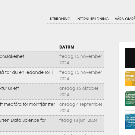
UTBILDNING
INTERNUTBILDNING
VÅRA OMR
DATUM
tionssäkerhet
fredag 15 november
2024
 Så tar du en ledande roll i
fredag 15 november
2024
tur ur ett
onsdag 16 oktober
2024
t medföra för molntjänster
onsdag 4 september
2024
kursen Data Science for
tisdag 18 juni 2024