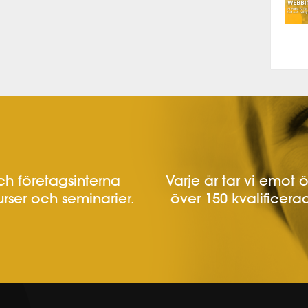
h företagsinterna
Varje år tar vi emot 
urser och seminarier.
över 150 kvalificerad