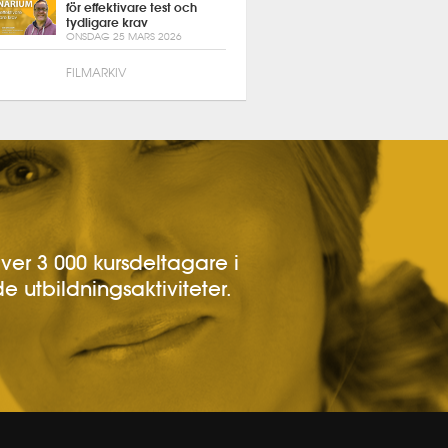
för effektivare test och
tydligare krav
ONSDAG 25 MARS 2026
FILMARKIV
över 3 000 kursdeltagare i
e utbildningsaktiviteter.