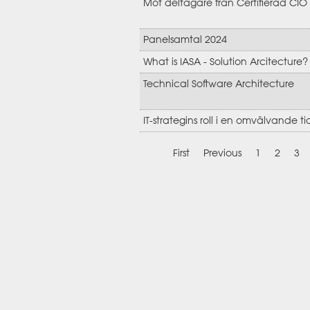
Möt deltagare från Certifierad CIO
Panelsamtal 2024
What is IASA - Solution Arcitecture?
Technical Software Architecture
IT-strategins roll i en omvälvande ti
First
Previous
1
2
3