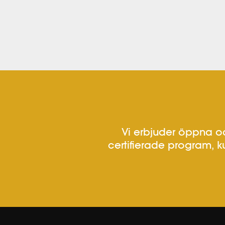
Vi erbjuder öppna oc
certifierade program, k