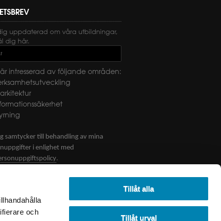
ETSBREV
dig uppdaterad om våra utbildningar,
 dig här.
t
är intresserad av följande områden:
erksamhetsutveckling
-arkitektur
nformationssäkerhet
yrning
g samtycker till behandling av mina
nuppgifter i enlighet med
.
ersonuppgiftspolicy
CKA
Tillåt alla
illhandahålla
ifierare och
Tillåt urval