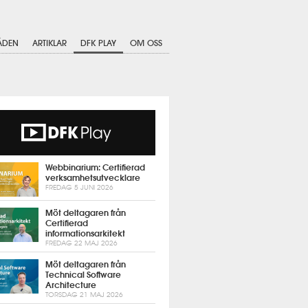
ÅDEN
ARTIKLAR
DFK PLAY
OM OSS
Webbinarium: Certifierad
verksamhetsutvecklare
FREDAG 5 JUNI 2026
Möt deltagaren från
Certifierad
informationsarkitekt
FREDAG 22 MAJ 2026
Möt deltagaren från
Technical Software
Architecture
TORSDAG 21 MAJ 2026