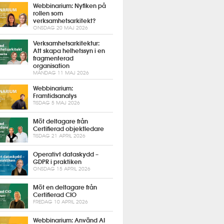
Webbinarium: Nyfiken på
rollen som
verksamhetsarkitekt?
ONSDAG 20 MAJ 2026
Verksamhetsarkitektur:
Att skapa helhetssyn i en
fragmenterad
organisation
MÅNDAG 11 MAJ 2026
Webbinarium:
Framtidsanalys
TISDAG 5 MAJ 2026
Möt deltagare från
Certifierad objektledare
TISDAG 21 APRIL 2026
Operativt dataskydd –
GDPR i praktiken
ONSDAG 15 APRIL 2026
Möt en deltagare från
Certifierad CIO
FREDAG 10 APRIL 2026
Webbinarium: Använd AI