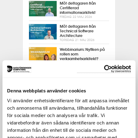
Möt deltagaren från
Certifierad
informationsarkitekt
FREDAG 22 MAJ 2026
Möt deltagaren från
Technical Software
Architecture
TORSDAG 21 MAJ 2026
Webbinarium: Nyfiken på
rollen som
verksamhetsarkitekt?
ONSDAG 20 MAJ 2026
Verksamhetsarkitektur:
Att skapa helhetssyn i en
fragmenterad
organisation
Denna webbplats använder cookies
MÅNDAG 11 MAJ 2026
Webbinarium:
Vi använder enhetsidentifierare för att anpassa innehållet
Framtidsanalys
och annonserna till användarna, tillhandahålla funktioner
TISDAG 5 MAJ 2026
för sociala medier och analysera vår trafik. Vi
Möt deltagare från
vidarebefordrar även sådana identifierare och annan
Certifierad objektledare
information från din enhet till de sociala medier och
TISDAG 21 APRIL 2026
annons- och analysföretag som vi samarbetar med.