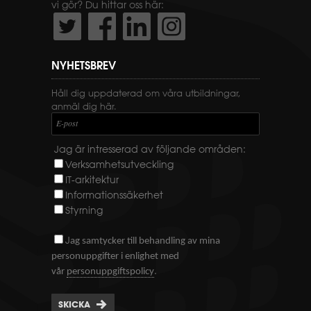
vi gör? Du hittar oss här:
NYHETSBREV
Håll dig uppdaterad om våra utbildningar,
anmäl dig här.
E-post
Jag är intresserad av följande områden:
Verksamhetsutveckling
IT-arkitektur
Informationssäkerhet
Styrning
J
ag samtycker till behandling av mina
personuppgifter i enlighet med
.
vår
personuppgiftspolicy
SKICKA