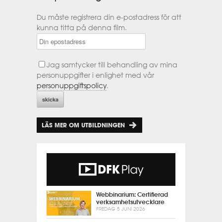
Du måste registrera din e-postadress för att
kunna titta på denna film.
Jag samtycker till behandling av mina
personuppgifter i enlighet med vår
personuppgiftspolicy
.
LÄS MER OM UTBILDNINGEN
Webbinarium: Certifierad
verksamhetsutvecklare
FREDAG 5 JUNI 2026