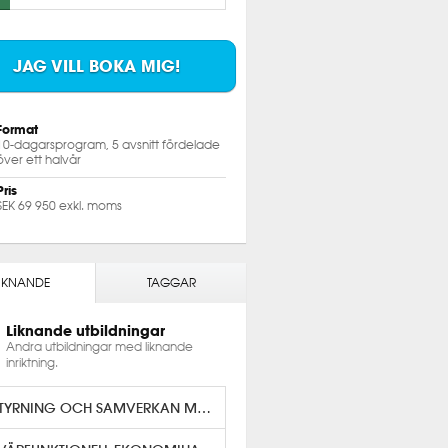
JAG VILL BOKA MIG!
Format
10-dagarsprogram, 5 avsnitt fördelade
över ett halvår
Pris
SEK 69 950 exkl. moms
IKNANDE
TAGGAR
Liknande utbildningar
Andra utbildningar med liknande
inriktning.
STYRNING OCH SAMVERKAN MED PM3