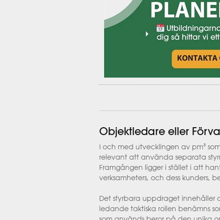
Objektledare eller Förv
I och med utvecklingen av pm³ som 
relevant att använda separata styrm
Framgången ligger i stället i att ha
verksamheters, och dess kunders, beh
Det styrbara uppdraget innehåller 
ledande taktiska rollen benämns so
som används beror på den unika or