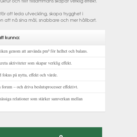
tur och tillit tillsammans skapar verklig effekt.
för att leda utveckling, skapa trygghet i
en att nå sina mål, snabbare och mer hållbart.
tt kunna:
iken genom att använda pm³ för helhet och balans.
kreta aktiviteter som skapar verklig effekt.
 fokus på nytta, effekt och värde.
 forum – och driva beslutsprocesser effektivt.
mässiga relationer som stärker samverkan mellan