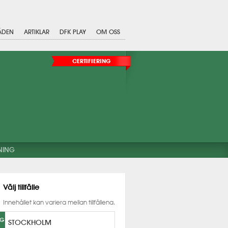
ÅDEN
ARTIKLAR
DFK PLAY
OM OSS
CERTIFIERING
NING
Välj tillfälle
Innehållet kan variera mellan tillfällena.
UG
STOCKHOLM