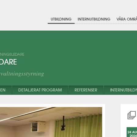
UTBILDNING
INTERNUTBILDNING
VÅRA OMR
TNINGSLEDARE
EDARE
rvaltningsstyrning
GEN
DETALJERAT PROGRAM
REFERENSER
INTERNUTBILD
24 A
2026