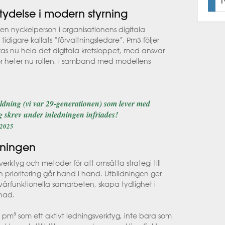
tydelse i modern styrning
 en nyckelperson i organisationens digitala
digare kallats ”förvaltningsledare”. Pm3 följer
ras nu hela det digitala kretsloppet, med ansvar
för heter nu rollen, i samband med modellens
bildning (vi var 29-generationen) som lever med
g skrev under inledningen infriades!
 2025
dningen
verktyg och metoder för att omsätta strategi till
h prioritering går hand i hand. Utbildningen ger
 tvärfunktionella samarbeten, skapa tydlighet i
lnad.
 pm³ som ett aktivt ledningsverktyg, inte bara som