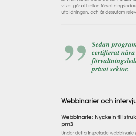
vilket gör att rollen förvaltningsleda
utbildningen, och är dessutom releva
Sedan programm
certifierat när
förvaltningsled
privat sektor.
Webbinarier och intervj
Webbinarie: Nyckeln till st
pm3
Under detta inspelade webbinarie ge