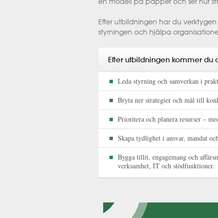
en modell på papper och ser hur struk
Efter utbildningen har du verktygen 
styrningen och hjälpa organisation
Efter utbildningen kommer du a
Leda styrning och samverkan i prakt
Bryta ner strategier och mål till kon
Prioritera och planera resurser – med
Skapa tydlighet i ansvar, mandat och
Bygga tillit, engagemang och affärs
verksamhet, IT och stödfunktioner.