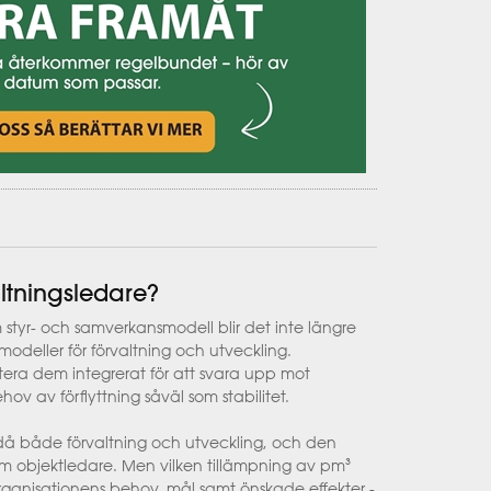
altningsledare?
styr- och samverkansmodell blir det inte längre
odeller för förvaltning och utveckling.
ntera dem integrerat för att svara upp mot
ov av förflyttning såväl som stabilitet.
då både förvaltning och utveckling, och den
m objektledare. Men vilken tillämpning av pm³
ganisationens behov, mål samt önskade effekter -