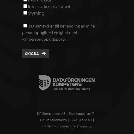
IT-arkitektur
Informationssäkerhet
Styrning
J
ag samtycker till behandling av mina
personuppgifter i enlighet med
.
vår
personuppgiftspolicy
SKICKA
DF Kompetens AB | Fleminggatan 7 |
112 26 Stockholm | 08-510 638 80 |
info@dfkompetens.se
|
Sitemap