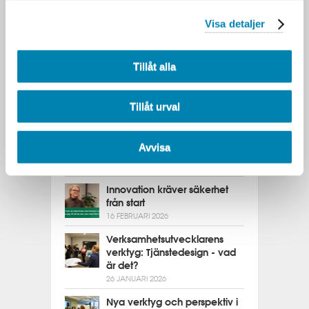
Senaste nytt från DFK
Visa detaljer
Alexandra om att fördjupa sin
kunskap inom IT-arkitektur
12 MAJ 2026
Tillåt alla
Vad är GDPR och vad innebär
det i praktiken?
11 MAJ 2026
Tillåt urval
Att få ihop helheten i en allt
mer fragmenterad
Avvisa
verksamhet
11 MAJ 2026
Innovation kräver säkerhet
från start
16 FEBRUARI 2026
Verksamhetsutvecklarens
verktyg: Tjänstedesign - vad
är det?
26 JANUARI 2026
Nya verktyg och perspektiv i