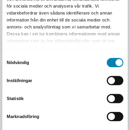
Pris
för sociala medier och analysera vår trafik. Vi
SEK 8 950,00 exkl moms
vidarebefordrar även sådana identifierare och annan
information från din enhet till de sociala medier och
annons- och analysföretag som vi samarbetar med.
Dessa kan i sin tur kombinera informationen med annan
information som du har tillhandahållit eller som de har
samlat in när du har använt deras tjänster.
LIKNANDE
TAGGAR
Samtyckesval
Nödvändig
Liknande utbildningar
Andra utbildningar med liknande
inriktning.
Inställningar
EFFEKTIV AGIL KRAVHANTERING
Statistik
EFFEKTIV TESTMETODIK
Marknadsföring
Artiklar