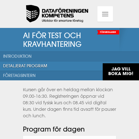
AI FÖR TEST OCH
FÖRMEDLANDE
KRAVHANTERING
INTRODUKTION
DETALJERAT PROGRAM
JAG VILL
BOKA MIG!
FÖRETAGSINTERN
Kursen går över en heldag mellan klockan
09.00-16:30. Registreringen öppnar vid
08:30 vid fysisk kurs och 08.45 vid digital
kurs. Under dagen finns tid avsatt för pauser
och lunch.
Program för dagen