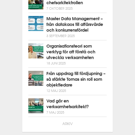
chefsarkitektrollen
7 OKTOBER 2025
Master Data Management –
från datakaos till affärsvärde
och konkurrensfördel
3 SEPTEMBER 2025
Organisationsteori som
verktyg för att förstå och
utveckla verksamheten
18 JUNI 2025
Från uppdrag till fördjupning –
så stärkte Tomas sin roll som
objektledare
12 MAJ 2025
Vad gör en
verksamhetsarkitekt?
7 MAJ 2025
ARKIV