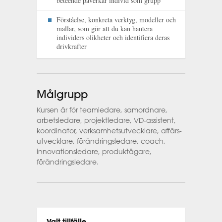
beteende påverkar individ som grupp
Förståelse, konkreta verktyg, modeller och
mallar, som gör att du kan hantera
individers olikheter och identifiera deras
drivkrafter
Målgrupp
Kursen är för teamledare, samordnare,
arbets­ledare, projektledare, VD-assistent,
koordinator, verksamhets­utvecklare, affärs­
utvecklare, förändringsledare, coach,
innovationsledare, produktägare,
förändringsledare.
Valt tillfälle