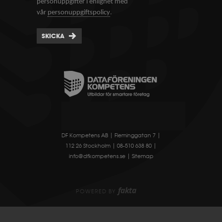
personuppgifter i enlighet med
.
vår
personuppgiftspolicy
SKICKA
DF Kompetens AB | Fleminggatan 7 |
112 26 Stockholm | 08-510 638 80 |
info@dfkompetens.se
|
Sitemap
fakta
POWERED BY