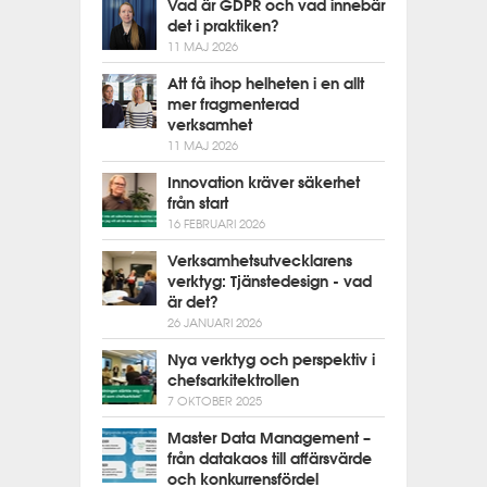
Vad är GDPR och vad innebär
det i praktiken?
11 MAJ 2026
Att få ihop helheten i en allt
mer fragmenterad
verksamhet
11 MAJ 2026
Innovation kräver säkerhet
från start
16 FEBRUARI 2026
Verksamhetsutvecklarens
verktyg: Tjänstedesign - vad
är det?
26 JANUARI 2026
Nya verktyg och perspektiv i
chefsarkitektrollen
7 OKTOBER 2025
Master Data Management –
från datakaos till affärsvärde
och konkurrensfördel