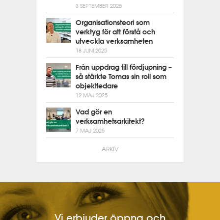
3 SEPTEMBER 2025
Organisationsteori som
verktyg för att förstå och
utveckla verksamheten
18 JUNI 2025
Från uppdrag till fördjupning –
så stärkte Tomas sin roll som
objektledare
12 MAJ 2025
Vad gör en
verksamhetsarkitekt?
7 MAJ 2025
ARKIV
Vi erbjuder öppna och