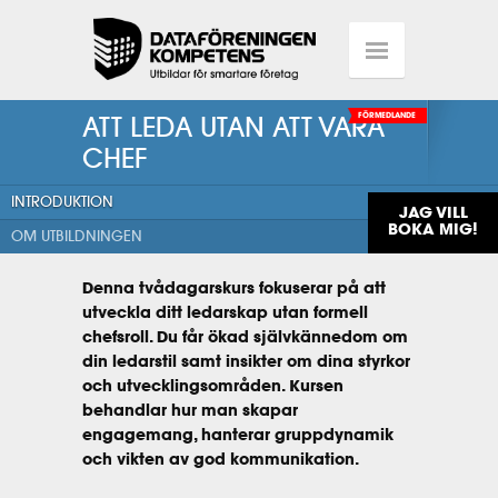
ATT LEDA UTAN ATT VARA
FÖRMEDLANDE
CHEF
INTRODUKTION
JAG VILL
BOKA MIG!
OM UTBILDNINGEN
Denna tvådagarskurs fokuserar på att
utveckla ditt ledarskap utan formell
chefsroll. Du får ökad självkännedom om
din ledarstil samt insikter om dina styrkor
och utvecklingsområden. Kursen
behandlar hur man skapar
engagemang, hanterar gruppdynamik
och vikten av god kommunikation.