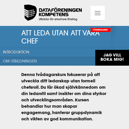
ATT LEDA UTAN ATT VARA
FÖRMEDLANDE
CHEF
INTRODUKTION
JAG VILL
BOKA MIG!
OM UTBILDNINGEN
Denna tvådagarskurs fokuserar på att
utveckla ditt ledarskap utan formell
chefsroll. Du får ökad självkännedom om
din ledarstil samt insikter om dina styrkor
och utvecklingsområden. Kursen
behandlar hur man skapar
engagemang, hanterar gruppdynamik
och vikten av god kommunikation.