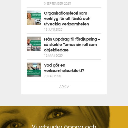
3 SEPTEMBER 2025
Organisationsteori som
verktyg för att förstå och
utveckla verksamheten
18 JUNI 2025
Från uppdrag till fördjupning –
så stärkte Tomas sin roll som
objektledare
12 MAJ 2025
Vad gör en
verksamhetsarkitekt?
7 MAJ 2025
ARKIV
Vi erbjuder öppna och