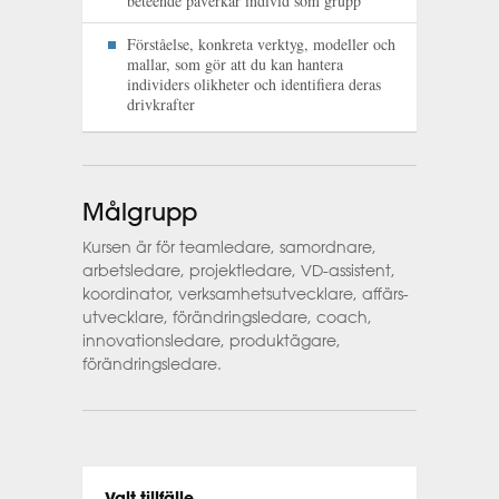
beteende påverkar individ som grupp
Förståelse, konkreta verktyg, modeller och
mallar, som gör att du kan hantera
individers olikheter och identifiera deras
drivkrafter
Målgrupp
Kursen är för teamledare, samordnare,
arbets­ledare, projektledare, VD-assistent,
koordinator, verksamhets­utvecklare, affärs­
utvecklare, förändringsledare, coach,
innovationsledare, produktägare,
förändringsledare.
Valt tillfälle