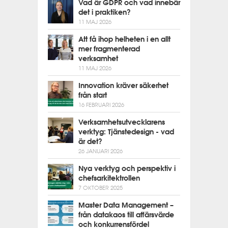
Vad är GDPR och vad innebär
det i praktiken?
11 MAJ 2026
Att få ihop helheten i en allt
mer fragmenterad
verksamhet
11 MAJ 2026
Innovation kräver säkerhet
från start
16 FEBRUARI 2026
Verksamhetsutvecklarens
verktyg: Tjänstedesign - vad
är det?
26 JANUARI 2026
Nya verktyg och perspektiv i
chefsarkitektrollen
7 OKTOBER 2025
Master Data Management –
från datakaos till affärsvärde
och konkurrensfördel