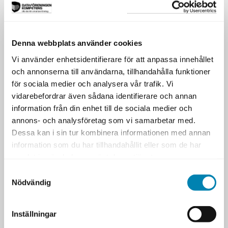
23 NOV
GÖTEBORG
2026
10 DEC
STOCKHOLM
2026
Denna webbplats använder cookies
16 DEC
ONLINE
Vi använder enhetsidentifierare för att anpassa innehållet
2026
och annonserna till användarna, tillhandahålla funktioner
för sociala medier och analysera vår trafik. Vi
JAG VILL BOKA MIG!
vidarebefordrar även sådana identifierare och annan
information från din enhet till de sociala medier och
annons- och analysföretag som vi samarbetar med.
Format
Dessa kan i sin tur kombinera informationen med annan
1-dagskurs
information som du har tillhandahållit eller som de har
Pris
samlat in när du har använt deras tjänster.
SEK 6 999,00 exkl moms
Samtyckesval
Nödvändig
LIKNANDE
TAGGAR
Inställningar
Liknande utbildningar