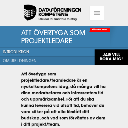
ATT ÖVERTYGA SOM
FÖRMEDLANDE
PROJEKTLEDARE
INTRODUKTION
JAG VILL
BOKA MIG!
OM UTBILDNINGEN
Att övertyga som
projektledare/teamledare är en
nyckelkompetens idag, då många vill ha
dina medarbetares och intressenters tid
och uppmärksamhet. För att du ska
kunna leverera vid utsatt tid, behöver du
vara säker på att alla förstått ditt
budskap, och vad som förväntas av dem
i ditt projekt/team.