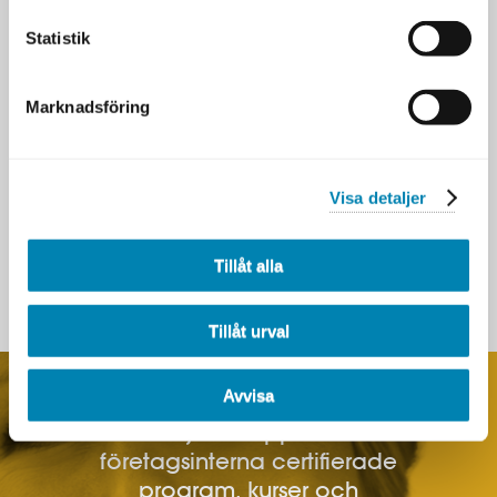
Andra utbildningar med liknande
inriktning.
Statistik
PROJEKTLEDARPROGRAMMET
Marknadsföring
PRAKTISK PROJEKTLEDNING
PRAKTISK PROJEKTLEDNING STEG TVÅ
Visa detaljer
ATT ÖVERTYGA SOM PROJEKTLEDARE
AGIL PROJEKTLEDNING
Tillåt alla
Tillåt urval
Avvisa
Vi erbjuder öppna och
företagsinterna certifierade
program, kurser och