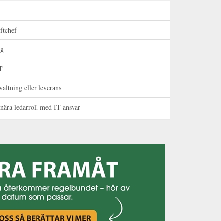
iftchef
ig
IT
altning eller leverans
nära ledarroll med IT-ansvar