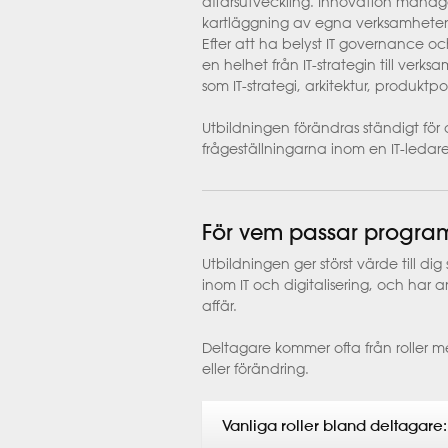
affärsutveckling. Innovation mana
kartläggning av egna verksamheten
Efter att ha belyst IT governance o
en helhet från IT-strategin till verk
som IT-strategi, arkitektur, produktpo
Utbildningen förändras ständigt för 
frågeställningarna inom en IT-leda
För vem passar progr
Utbildningen ger störst värde till di
inom IT och digitalisering, och har 
affär.
Deltagare kommer ofta från roller me
eller förändring.
Vanliga roller bland deltagare: