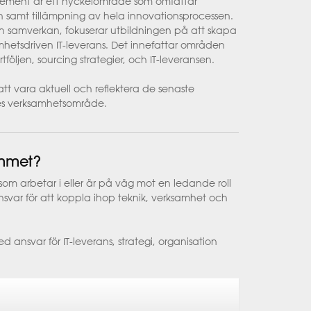
gement är ett nyckelområde som omfattar
 samt tillämpning av hela innovationsprocessen.
ch samverkan, fokuserar utbildningen på att skapa
samhetsdriven IT-leverans. Det innefattar områden
rtföljen, sourcing strategier, och IT-leveransen.
att vara aktuell och reflektera de senaste
res verksamhetsområde.
ammet?
g som arbetar i eller är på väg mot en ledande roll
ansvar för att koppla ihop teknik, verksamhet och
d ansvar för IT-leverans, strategi, organisation