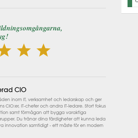
C
bildningsomgångarna,
yg!
erad CIO
åden inom IT, verksamhet och ledarskap och ger
 CIO:er, IT-chefer och andra IT-ledare. Stort fokus
tion samt förmågan att bygga varaktiga
lgrupper. Du tränar dina färdigheter att kunna leda
iva innovation samtidigt - ett måste för en modern