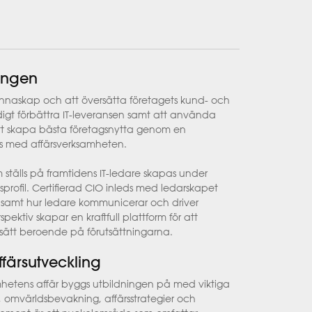
ningen
annaskap och att översätta företagets kund- och
ändigt förbättra IT-leveransen samt att använda
r att skapa bästa företagsnytta genom en
ns med affärsverksamheten.
ställs på framtidens IT-ledare skapas under
profil. Certifierad CIO inleds med ledarskapet
e samt hur ledare kommunicerar och driver
ektiv skapar en kraftfull plattform för att
sätt beroende på förutsättningarna.
ffärsutveckling
samhetens affär byggs utbildningen på med viktiga
n, omvärldsbevakning, affärsstrategier och