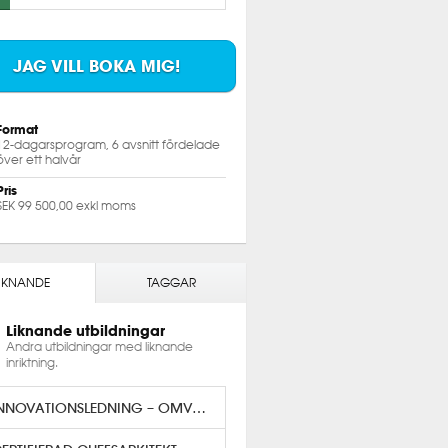
JAG VILL BOKA MIG!
Format
12-dagarsprogram, 6 avsnitt fördelade
över ett halvår
Pris
SEK 99 500,00 exkl moms
IKNANDE
TAGGAR
Liknande utbildningar
Andra utbildningar med liknande
inriktning.
INNOVATIONSLEDNING – OMVANDLA IDÉ TILL VÄRDE