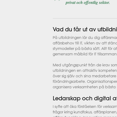
privat och offentlig sektor.
Vad du får ut av utbild
På utbildningen lär du dig affärsm
affärsbehov till IT, vikten av att st
styrmodeller på bästa sätt. Allt fö
gemensam målbild för IT tillsamma
Med utgångspunkt från de krav som 
utbildningen en attraktiv kompetens
över sig själv och sina medarbetar
förändringsarbete. Organisationspersp
organisera verksamheten på bästa 
Ledarskap och digital a
I syfte att öka förståelsen för verk
frågor kring kundfokus, affärsplane