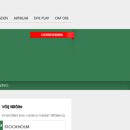
ÅDEN
ARTIKLAR
DFK PLAY
OM OSS
CERTIFIERING
NING
Välj tillfälle
Innehållet kan variera mellan tillfällena.
AR
STOCKHOLM