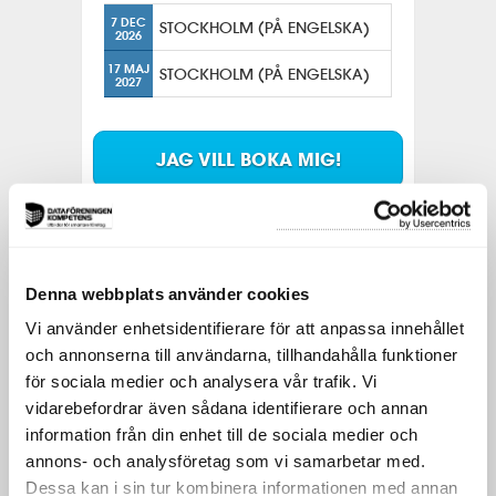
7 DEC
STOCKHOLM (PÅ ENGELSKA)
2026
17 MAJ
STOCKHOLM (PÅ ENGELSKA)
2027
JAG VILL BOKA MIG!
Format
3-dagarskurs
Pris
Denna webbplats använder cookies
SEK 31 450,00 exkl moms
Vi använder enhetsidentifierare för att anpassa innehållet
och annonserna till användarna, tillhandahålla funktioner
för sociala medier och analysera vår trafik. Vi
KURSSERIE
LIKNANDE
TAGGAR
vidarebefordrar även sådana identifierare och annan
information från din enhet till de sociala medier och
Förberedande/fördjupande
Den här utbildningen är en del i ett
annons- och analysföretag som vi samarbetar med.
paket.
Dessa kan i sin tur kombinera informationen med annan