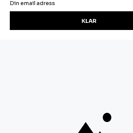
NYHETSBREV
Håll dig uppdaterad om våra utbildningar,
anmäl dig här.
E-post
Jag är intresserad av följande områden:
Verksamhetsutveckling
IT-arkitektur
Informationssäkerhet
Styrning
J
ag samtycker till behandling av mina
personuppgifter i enlighet med
.
vår
personuppgiftspolicy
SKICKA