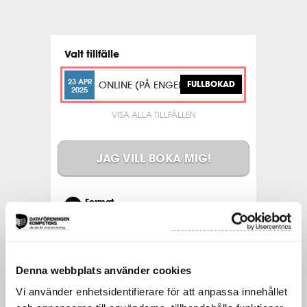
Valt tillfälle
23 APR
ONLINE (PÅ ENGELSKA)
FULLBOKAD
2025
VISA ALLA TILLFÄLLEN
JAG VILL BOKA MIG!
Format
3-dagarskurs
Datum
23-25 april
Plats
Denna webbplats använder cookies
Online
Vi använder enhetsidentifierare för att anpassa innehållet
Pris
EUR 3 195 exkl. moms