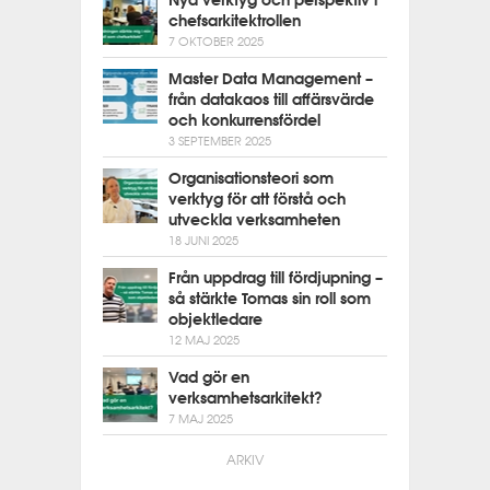
chefsarkitektrollen
7 OKTOBER 2025
Master Data Management –
från datakaos till affärsvärde
och konkurrensfördel
3 SEPTEMBER 2025
Organisationsteori som
verktyg för att förstå och
utveckla verksamheten
18 JUNI 2025
Från uppdrag till fördjupning –
så stärkte Tomas sin roll som
objektledare
12 MAJ 2025
Vad gör en
verksamhetsarkitekt?
7 MAJ 2025
ARKIV