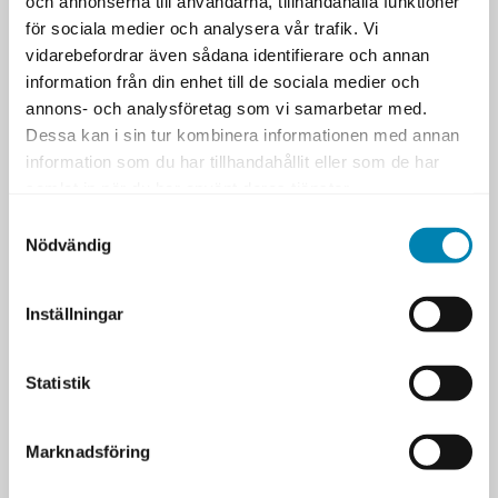
och annonserna till användarna, tillhandahålla funktioner
för sociala medier och analysera vår trafik. Vi
vidarebefordrar även sådana identifierare och annan
information från din enhet till de sociala medier och
annons- och analysföretag som vi samarbetar med.
Dessa kan i sin tur kombinera informationen med annan
information som du har tillhandahållit eller som de har
LIKNANDE
TAGGAR
samlat in när du har använt deras tjänster.
Liknande utbildningar
Samtyckesval
Andra utbildningar med liknande
Nödvändig
inriktning.
PROSCI ACHIEVE CHANGE PERFORMANCE
Inställningar
CERTIFIERAD VERKSAMHETSUTVECKLARE
Statistik
PROCESSUTVECKLING
Marknadsföring
Artiklar