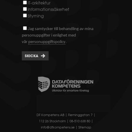
IT-arkitektur
Informationssäkerhet
Styrning
J
ag samtycker till behandling av mina
personuppgifter i enlighet med
.
vår
personuppgiftspolicy
SKICKA
DF Kompetens AB | Fleminggatan 7 |
112 26 Stockholm | 08-510 638 80 |
info@dfkompetens.se
|
Sitemap