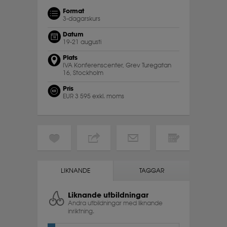
Format
3-dagarskurs
Datum
19-21 augusti
Plats
IVA Konferenscenter, Grev Turegatan
16, Stockholm
Pris
EUR 3 595 exkl. moms
LIKNANDE
TAGGAR
Liknande utbildningar
Andra utbildningar med liknande
inriktning.