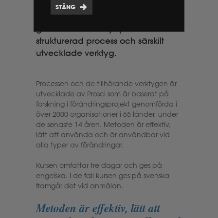
organisatoriska sidan av
STÄNG
förändringar. Utbildningen
genomförs med hjälp av en
strukturerad process och särskilt
utvecklade verktyg.
Processen och de tillhörande verktygen är
utvecklade av Prosci som är baserat på
forskning i förändringsprojekt genomförda i
över 2000 organisationer i 65 länder, under
de senaste 14 åren. Metoden är effektiv,
lätt att använda och är användbar vid
alla typer av förändringar.
Kursen omfattar tre dagar och ges på
engelska. I de fall kursen ges på svenska
framgår det vid anmälan.
Metoden är effektiv, lätt att