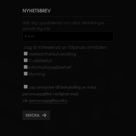
NYHETSBREV
Håll dig uppdaterad om våra utbildningar,
anmäl dig här.
E-post
Jag är intresserad av följande områden:
Verksamhetsutveckling
IT-arkitektur
Informationssäkerhet
Styrning
J
ag samtycker till behandling av mina
personuppgifter i enlighet med
.
vår
personuppgiftspolicy
SKICKA