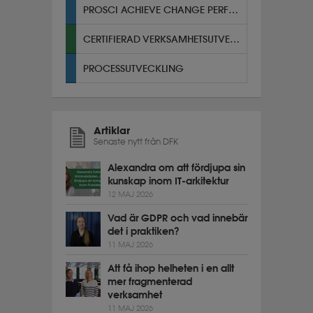
PROSCI ACHIEVE CHANGE PERFORMANCE
CERTIFIERAD VERKSAMHETSUTVECKLARE
PROCESSUTVECKLING
Artiklar
Senaste nytt från DFK
Alexandra om att fördjupa sin
kunskap inom IT-arkitektur
12 MAJ 2026
Vad är GDPR och vad innebär
det i praktiken?
11 MAJ 2026
Att få ihop helheten i en allt
mer fragmenterad
verksamhet
11 MAJ 2026