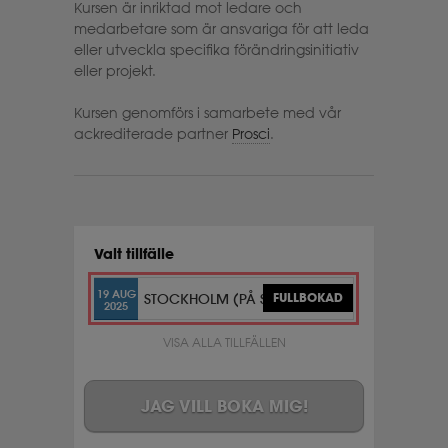
Kursen är inriktad mot ledare och
medarbetare som är ansvariga för att leda
eller utveckla specifika förändringsinitiativ
eller projekt.
Kursen genomförs i samarbete med vår
ackrediterade partner
Prosci
.
Valt tillfälle
19 AUG
STOCKHOLM (PÅ SVENSKA)
FULLBOKAD
2025
VISA ALLA TILLFÄLLEN
JAG VILL BOKA MIG!