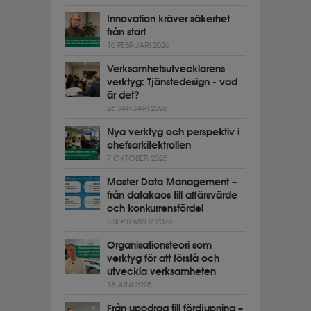
Innovation kräver säkerhet
från start
16 FEBRUARI 2026
Verksamhetsutvecklarens
verktyg: Tjänstedesign - vad
är det?
26 JANUARI 2026
Nya verktyg och perspektiv i
chefsarkitektrollen
7 OKTOBER 2025
Master Data Management –
från datakaos till affärsvärde
och konkurrensfördel
3 SEPTEMBER 2025
Organisationsteori som
verktyg för att förstå och
utveckla verksamheten
18 JUNI 2025
Från uppdrag till fördjupning –