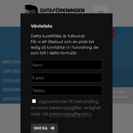
Väntelista
PROSCI CHANGE
FÖRMEDLANDE
Detta kurstillfälle är fullbokat.
CERTIFIERING
MANAGEMENT
Får vi ett återbud och en plats blir
ledig så kontaktar vi i turordning de
CERTIFICATION
som fyllt i detta formulär.
INTRODUKTION
OM UTBILDNINGEN
DETALJERAT PROGRAM
REFERENSER
JAG VILL
BOKA MIG!
INTERNUTBILDNING
Jag samtycker till behandling
av mina personuppgifter i enlighet
Kursen omfattar tre intensiva dagar
med vår
personuppgiftspolicy
.
som ger dig förmågan att effektivt
och framgångsrikt genomföra den
SKICKA