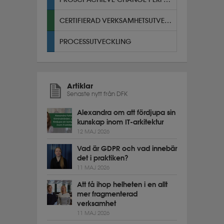
CERTIFIERAD VERKSAMHETSUTVECKLARE
PROCESSUTVECKLING
Artiklar
Senaste nytt från DFK
Alexandra om att fördjupa sin
kunskap inom IT-arkitektur
12 MAJ 2026
Vad är GDPR och vad innebär
det i praktiken?
11 MAJ 2026
Att få ihop helheten i en allt
mer fragmenterad
verksamhet
11 MAJ 2026