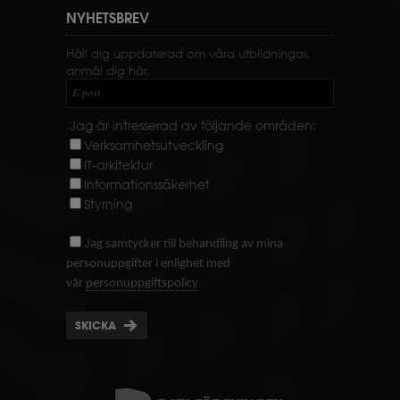
NYHETSBREV
Håll dig uppdaterad om våra utbildningar,
anmäl dig här.
E-post
Jag är intresserad av följande områden:
Verksamhetsutveckling
IT-arkitektur
Informationssäkerhet
Styrning
J
ag samtycker till behandling av mina
personuppgifter i enlighet med
.
vår
personuppgiftspolicy
SKICKA