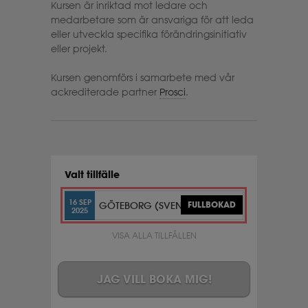
Kursen är inriktad mot ledare och
medarbetare som är ansvariga för att leda
eller utveckla specifika förändringsinitiativ
eller projekt.
Kursen genomförs i samarbete med vår
ackrediterade partner
Prosci
.
Valt tillfälle
16 SEP
GÖTEBORG (SVENSKA)
FULLBOKAD
2025
VISA ALLA TILLFÄLLEN
JAG VILL BOKA MIG!