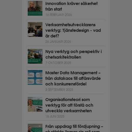
Innovation kräver säkerhet
från start
16 FEBRUARI 2026
Verksamhetsutvecklarens
verktyg: Tjänstedesign - vad
är det?
26 JANUARI 2026
Nya verktyg och perspektiv i
chefsarkitektrollen
7 OKTOBER 2025
Master Data Management –
från datakaos till affärsvärde
och konkurrensfördel
3 SEPTEMBER 2025
Organisationsteori som
verktyg för att förstå och
utveckla verksamheten
18 JUNI 2025
Från uppdrag till fördjupning –