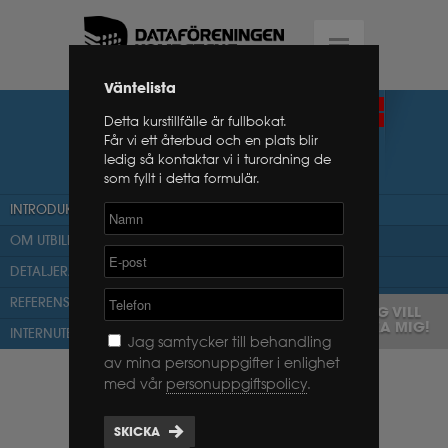
Väntelista
PROSCI CHANGE
FÖRMEDLANDE
Detta kurstillfälle är fullbokat.
CERTIFIERING
MANAGEMENT
Får vi ett återbud och en plats blir
ledig så kontaktar vi i turordning de
CERTIFICATION
som fyllt i detta formulär.
INTRODUKTION
OM UTBILDNINGEN
DETALJERAT PROGRAM
REFERENSER
JAG VILL
BOKA MIG!
INTERNUTBILDNING
Jag samtycker till behandling
av mina personuppgifter i enlighet
Kursen omfattar tre intensiva dagar
med vår
personuppgiftspolicy
.
som ger dig förmågan att effektivt
och framgångsrikt genomföra den
SKICKA