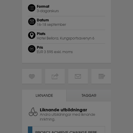
Format
3-dagarskurs
Datum
16-18 september
Plats
Hotel Bellora, Kungsportsavenyn 6
Pris
EUR 3 595 exkl. moms
LIKNANDE
TAGGAR
Liknande utbildningar
Andra utbildningar med liknande
inriktning.
PROSCI ACHIEVE CHANGE PERFORMANCE