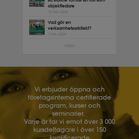
så stärkte Tomas sin roll som
objektledare
12 MAJ 2025
Vad gör en
verksamhetsarkitekt?
7 MAJ 2025
ARKIV
Vi erbjuder öppna och
företagsinterna certifierade
program, kurser och
seminarier.
Varje år tar vi emot över 3 000
kursdeltagare i över 150
kvalificerade