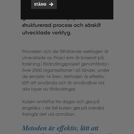
organisatoriska sidan av
STÄNG
förändringar. Utbildningen
genomförs med hjälp av en
strukturerad process och särskilt
utvecklade verktyg.
Processen och de tillhörande verktygen är
utvecklade av Prosci som är baserat på
forskning i förändringsprojekt genomförda i
över 2000 organisationer i 65 länder, under
de senaste 14 åren. Metoden är effektiv,
lätt att använda och är användbar vid
alla typer av förändringar.
Kursen omfattar tre dagar och ges på
engelska. I de fall kursen ges på svenska
framgår det vid anmälan.
Metoden är effektiv, lätt att