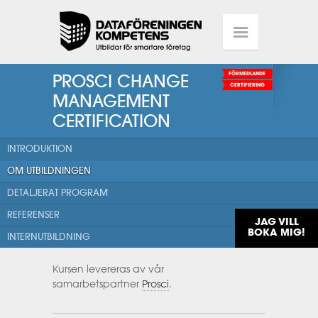
PROSCI CHANGE
FÖRMEDLANDE
CERTIFIERING
MANAGEMENT
CERTIFICATION
INTRODUKTION
OM UTBILDNINGEN
DETALJERAT PROGRAM
REFERENSER
JAG VILL
BOKA MIG!
INTERNUTBILDNING
Kursen levereras av vår
samarbetspartner
Prosci
.