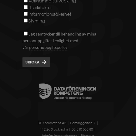
Verksamhetsutveckling
IT-arkitektur
Informationssäkerhet
Styrning
J
ag samtycker till behandling av mina
personuppgifter i enlighet med
.
vår
personuppgiftspolicy
SKICKA
DF Kompetens AB | Fleminggatan 7 |
112 26 Stockholm | 08-510 638 80 |
info@dfkompetens.se
|
Sitemap