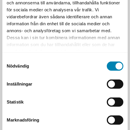
och annonserna till användarna, tillhandahålla funktioner
EUR 3 595 exkl. moms
för sociala medier och analysera vår trafik. Vi
vidarebefordrar även sådana identifierare och annan
information från din enhet till de sociala medier och
annons- och analysföretag som vi samarbetar med.
Dessa kan i sin tur kombinera informationen med annan
information som du har tillhandahållit eller som de har
LIKNANDE
TAGGAR
samlat in när du har använt deras tjänster.
Samtyckesval
Liknande utbildningar
Andra utbildningar med liknande
Nödvändig
inriktning.
PROSCI ACHIEVE CHANGE PERFORMANCE
Inställningar
CERTIFIERAD VERKSAMHETSUTVECKLARE
Statistik
PROCESSUTVECKLING
Marknadsföring