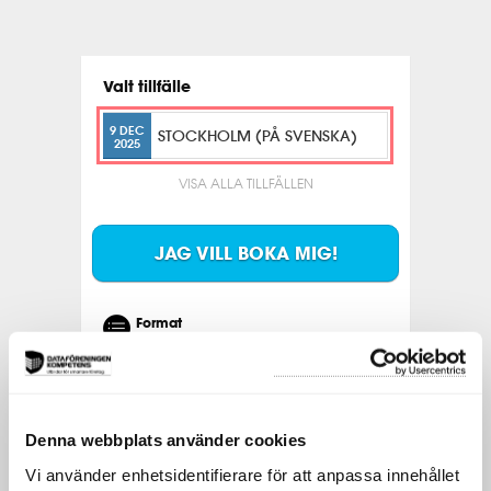
Valt tillfälle
9 DEC
STOCKHOLM (PÅ SVENSKA)
2025
VISA ALLA TILLFÄLLEN
JAG VILL BOKA MIG!
Format
3-dagarskurs
Datum
9-11 dec
Plats
Denna webbplats använder cookies
IVA Konferenscenter, Grev Turegatan
16, Stockholm
Vi använder enhetsidentifierare för att anpassa innehållet
Pris