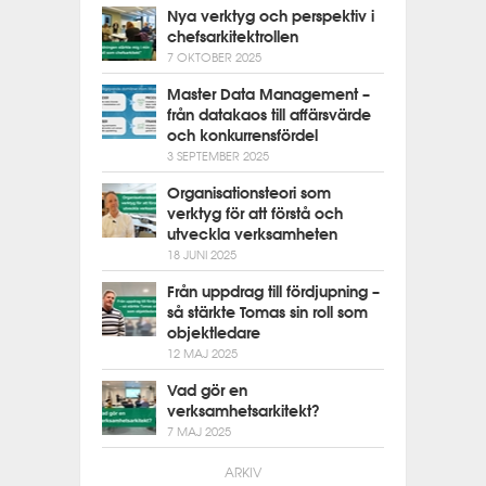
Nya verktyg och perspektiv i
chefsarkitektrollen
7 OKTOBER 2025
Master Data Management –
från datakaos till affärsvärde
och konkurrensfördel
3 SEPTEMBER 2025
Organisationsteori som
verktyg för att förstå och
utveckla verksamheten
18 JUNI 2025
Från uppdrag till fördjupning –
så stärkte Tomas sin roll som
objektledare
12 MAJ 2025
Vad gör en
verksamhetsarkitekt?
7 MAJ 2025
ARKIV