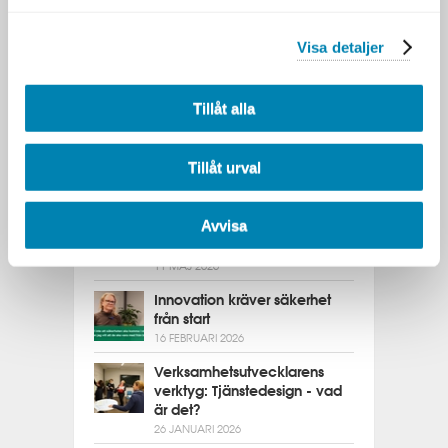
Artiklar
Senaste nytt från DFK
Visa detaljer
Alexandra om att fördjupa sin
kunskap inom IT-arkitektur
12 MAJ 2026
Tillåt alla
Vad är GDPR och vad innebär
det i praktiken?
Tillåt urval
11 MAJ 2026
Att få ihop helheten i en allt
Avvisa
mer fragmenterad
verksamhet
11 MAJ 2026
Innovation kräver säkerhet
från start
16 FEBRUARI 2026
Verksamhetsutvecklarens
verktyg: Tjänstedesign - vad
är det?
26 JANUARI 2026