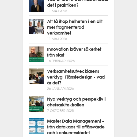
det i praktiken?
11 MAJ 2026
Att få ihop helheten i en allt
mer fragmenterad
verksamhet
11 MAJ 2026
Innovation kräver säkerhet
från start
16 FEBRUARI 2026
Verksamhetsutvecklarens
verktyg: Tjänstedesign - vad
är det?
26 JANUARI 2026
Nya verktyg och perspektiv i
chefsarkitektrollen
7 OKTOBER 2025
Master Data Management –
från datakaos till affärsvärde
och konkurrensfördel