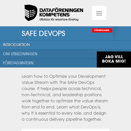
SAFE DEVOPS
FÖRMEDLANDE
INTRODUKTION
OM UTBILDNINGEN
JAG VILL
BOKA MIG!
FÖRETAGSINTERN
Learn how to Optimize your Development
Value Stream with The SAFe DevOps
course. It helps people across technical,
non-technical, and leadership positions
work together to optimize the value stream
from end to end. Learn what DevOps is,
why it is essential to every role, and design
a continuous delivery pipeline together.