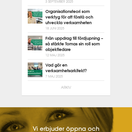
3 SEPTEMBER 2025
Organisationsteori som
verktyg för att förstå och
utveckla verksamheten
18 JUNI 2025
Från uppdrag till fördjupning –
så stärkte Tomas sin roll som
objektledare
12 MAJ 2025
Vad gör en
verksamhetsarkitekt?
7 MAJ 2025
ARKIV
Vi erbjuder öppna och