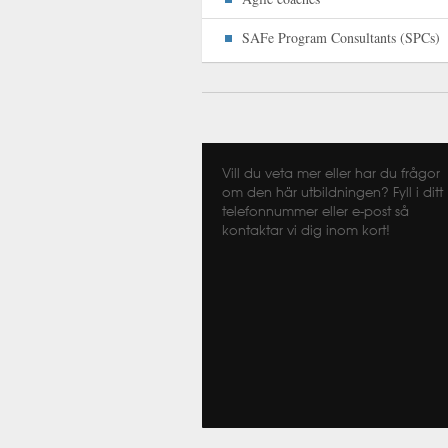
SAFe Program Consultants (SPCs)
Vill du veta mer eller har du frågor
om den här utbildningen? Fyll i ditt
telefonnummer eller e-post så
kontaktar vi dig inom kort!