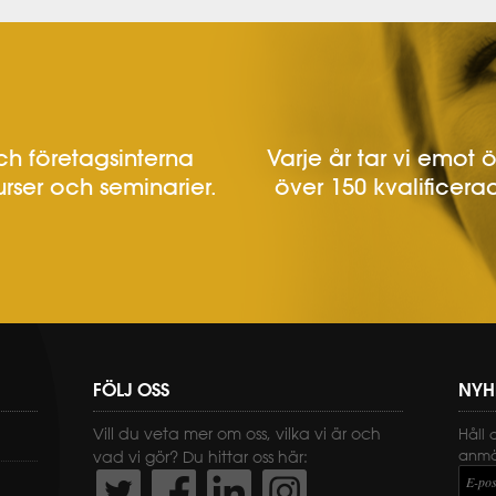
h företagsinterna
Varje år tar vi emot 
urser och seminarier.
över 150 kvalificerad
FÖLJ OSS
NYH
Vill du veta mer om oss, vilka vi är och
Håll 
anmäl
vad vi gör? Du hittar oss här:
E-pos