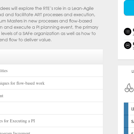
dees will explore the RTE’s role in a Lean-Agile
ad and facilitate ART processes and execution,
um Masters in new processes and flow-based
lan and execute a PI planning event, the primary
levels of a SAFe organization as well as how to
end flow to deliver value.
ities
L
niques for flow-based work
nt
L
s for Executing a PI
S
Program Increment
S