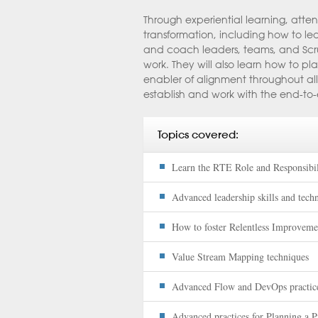
Through experiential learning, atten
transformation, including how to le
and coach leaders, teams, and Scr
work. They will also learn how to p
enabler of alignment throughout all 
establish and work with the end-to-
Topics covered:
Learn the RTE Role and Responsibil
Advanced leadership skills and tech
How to foster Relentless Improveme
Value Stream Mapping techniques
Advanced Flow and DevOps practice
Advanced practices for Planning a 