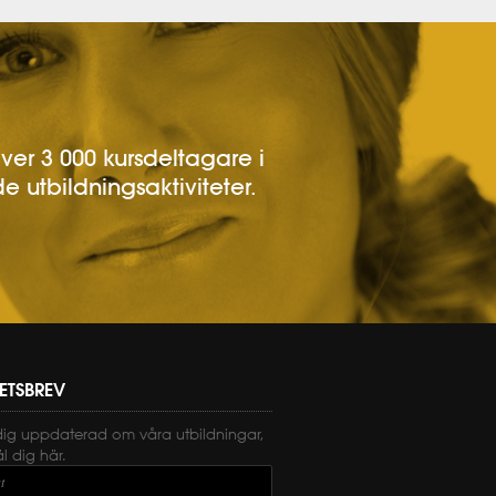
över 3 000 kursdeltagare i
e utbildningsaktiviteter.
ETSBREV
dig uppdaterad om våra utbildningar,
 dig här.
t