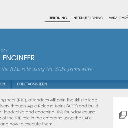
UTBILDNING
INTERNUTBILDNING
VÅRA OMR
WORK
N ENGINEER
 the RTE role using the SAFe framework
GEN
FÖRETAGSINTERN
ineer (RTE), attendees will gain the skills to lead
ivery through Agile Release Trains (ARTs) and build
nt leadership and coaching. This four-day course
f the RTE role in the enterprise using the SAFe
es and how to execute them.