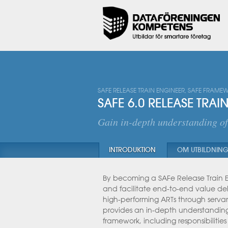
SAFE RELEASE TRAIN ENGINEER, SAFE FRAME
SAFE 6.0 RELEASE TRAI
Gain in-depth understanding of
INTRODUKTION
OM UTBILDNIN
By becoming a SAFe Release Train Eng
and facilitate end-to-end value del
high-performing ARTs through serva
provides an in-depth understanding o
framework, including responsibiliti