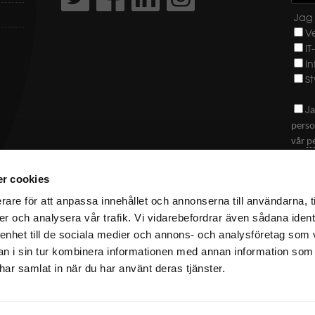
Jag 
V
IT
I
St
J
a
perso
vår
p
SKI
r cookies
rare för att anpassa innehållet och annonserna till användarna, t
er och analysera vår trafik. Vi vidarebefordrar även sådana ident
 enhet till de sociala medier och annons- och analysföretag som 
 i sin tur kombinera informationen med annan information som
DF Kompetens AB | Fleminggatan 7 | 112 26 Stockholm | 08-
e har samlat in när du har använt deras tjänster.
510 638 80 |
info@dfkompetens.se
|
Sitemap