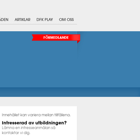
ÅDEN
ARTIKLAR
DFK PLAY
OM OSS
FÖRMEDLANDE
Innehållet kan variera mellan tillfällena.
Intresserad av utbildningen?
Lämna en intresseanmälan så
kontaktar vi dig.