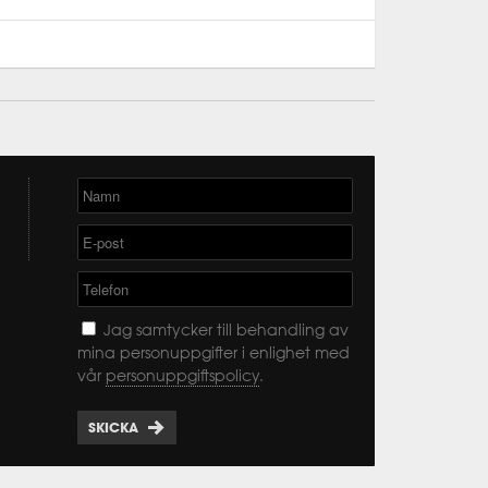
Jag samtycker till behandling av
mina personuppgifter i enlighet med
vår
personuppgiftspolicy
.
SKICKA