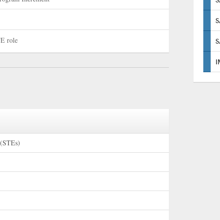
S
E role
S
I
 (STEs)