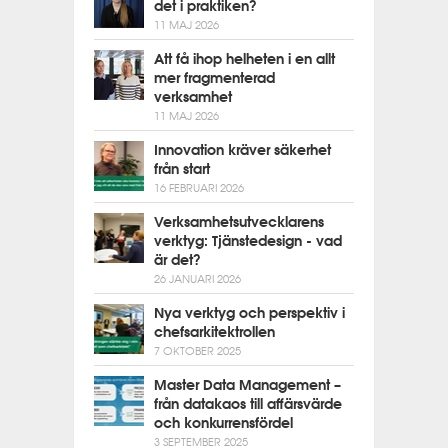
det i praktiken?
11 MAJ 2026
Att få ihop helheten i en allt
mer fragmenterad
verksamhet
11 MAJ 2026
Innovation kräver säkerhet
från start
16 FEBRUARI 2026
Verksamhetsutvecklarens
verktyg: Tjänstedesign - vad
är det?
26 JANUARI 2026
Nya verktyg och perspektiv i
chefsarkitektrollen
7 OKTOBER 2025
Master Data Management –
från datakaos till affärsvärde
och konkurrensfördel
3 SEPTEMBER 2025