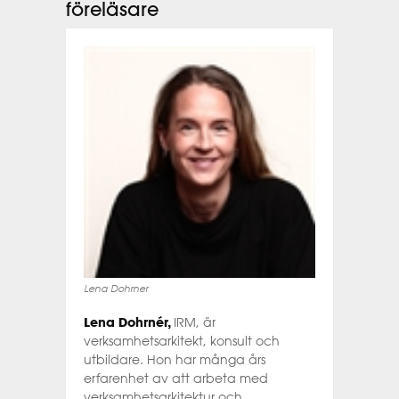
föreläsare
Lena Dohrner
Lena Dohrnér
,
IRM, är
verksamhetsarkitekt, konsult och
utbildare. Hon har många års
erfarenhet av att arbeta med
verksamhetsarkitektur och