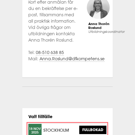
Kort efter anmälan får
du en bekräftelse per e-
post, tillsammans med
all praktisk information.
Anna Thorén
Vid övriga frågor om
Roslund
Utbildningskoordinator
utbildningen kontakta
Anna Thorén Roslund.
Tel:
08-510 638 85
Mail:
Anna.Roslund@dfkompetens.se
Valt tillfälle
18 NOV
STOCKHOLM
FULLBOKAD
2025