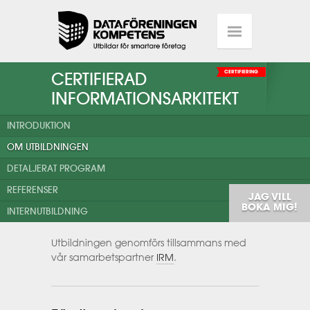
CERTIFIERAD
CERTIFIERING
INFORMATIONSARKITEKT
INTRODUKTION
OM UTBILDNINGEN
DETALJERAT PROGRAM
REFERENSER
JAG VILL
BOKA MIG!
INTERNUTBILDNING
Utbildningen genomförs tillsammans med
vår samarbetspartner
IRM
.