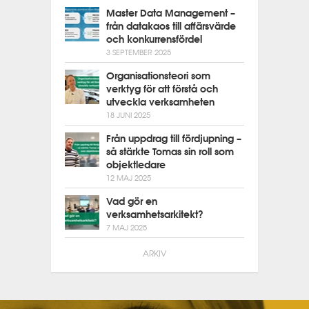
Master Data Management –
från datakaos till affärsvärde
och konkurrensfördel
3 SEPTEMBER 2025
Organisationsteori som
verktyg för att förstå och
utveckla verksamheten
18 JUNI 2025
Från uppdrag till fördjupning –
så stärkte Tomas sin roll som
objektledare
12 MAJ 2025
Vad gör en
verksamhetsarkitekt?
7 MAJ 2025
ARKIV