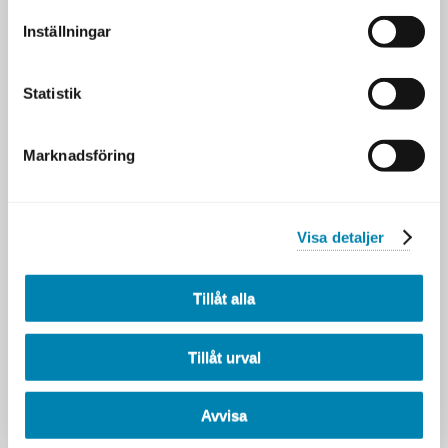
flera andra experter från IRM som föreläser
inom sina respektive specialområden. För
Inställningar
att ytterligare bredda perspektivet bjuds
även externa föreläsare in med särskild
kompetens inom utvalda teman.
Statistik
Marknadsföring
Visa detaljer
Tillåt alla
Tillåt urval
Avvisa