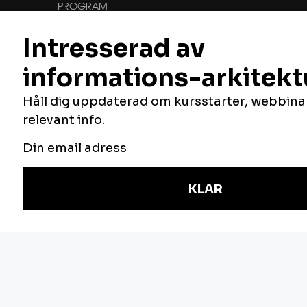
PROGRAM
KURSER
FÖLJ OSS
Vill du veta mer om oss, vilka vi är och vad
vi gör? Du hittar oss här:
NYHETSBREV
Håll dig uppdaterad om våra utbildningar,
anmäl dig här.
E-post
Jag är intresserad av följande områden:
Verksamhetsutveckling
IT-arkitektur
Informationssäkerhet