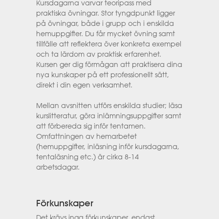
Kursdagarna varvar teoripass med
praktiska övningar. Stor tyngdpunkt ligger
på övningar, både i grupp och i enskilda
hemuppgifter. Du får mycket övning samt
tillfälle att reflektera över konkreta exempel
och ta lärdom av praktisk erfarenhet.
Kursen ger dig förmågan att praktisera dina
nya kunskaper på ett professionellt sätt,
direkt i din egen verksamhet.
Mellan avsnitten utförs enskilda studier; läsa
kurslitteratur, göra inlämningsuppgifter samt
att förbereda sig inför tentamen.
Omfattningen av hemarbetet
(hemuppgifter, inläsning inför kursdagarna,
tentaläsning etc.) är cirka 8-14
arbetsdagar.
Förkunskaper
Det krävs inga förkunskaper, endast