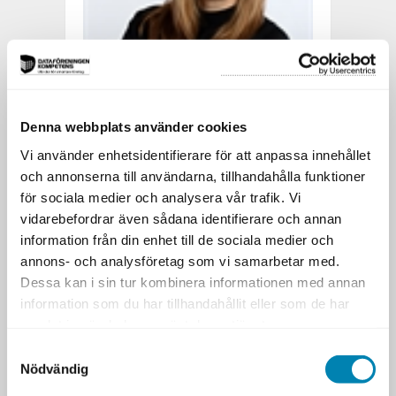
Ylva Tenselius
Denna webbplats använder cookies
Vi använder enhetsidentifierare för att anpassa innehållet
Ylva Tenselius
, IRM, är
och annonserna till användarna, tillhandahålla funktioner
informationsarkitekt, konsult och
utbildare. Hon har många års
för sociala medier och analysera vår trafik. Vi
erfarenhet från detaljhandeln, där
vidarebefordrar även sådana identifierare och annan
hon har arbetat som
information från din enhet till de sociala medier och
verksamhetsarkitekt, produktägare
annons- och analysföretag som vi samarbetar med.
och systemansvarig. Ylva arbetar
Dessa kan i sin tur kombinera informationen med annan
med att skapa långsiktigt värde
information som du har tillhandahållit eller som de har
genom att utveckla IT-lösningar och
samlat in när du har använt deras tjänster.
verksamheter.
Samtyckesval
Nödvändig
Utöver utbildningsledarna medverkar även