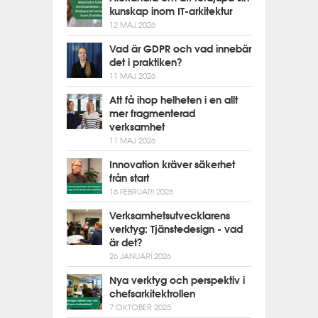
kunskap inom IT-arkitektur
12 MAJ 2026
Vad är GDPR och vad innebär
det i praktiken?
11 MAJ 2026
Att få ihop helheten i en allt
mer fragmenterad
verksamhet
11 MAJ 2026
Innovation kräver säkerhet
från start
16 FEBRUARI 2026
Verksamhetsutvecklarens
verktyg: Tjänstedesign - vad
är det?
26 JANUARI 2026
Nya verktyg och perspektiv i
chefsarkitektrollen
7 OKTOBER 2025