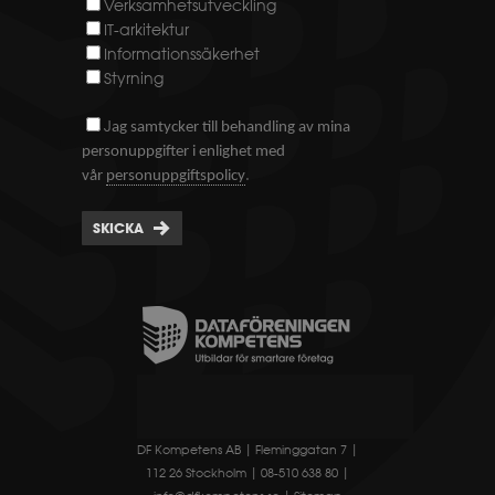
Verksamhetsutveckling
IT-arkitektur
Informationssäkerhet
Styrning
J
ag samtycker till behandling av mina
personuppgifter i enlighet med
.
vår
personuppgiftspolicy
SKICKA
DF Kompetens AB | Fleminggatan 7 |
112 26 Stockholm | 08-510 638 80 |