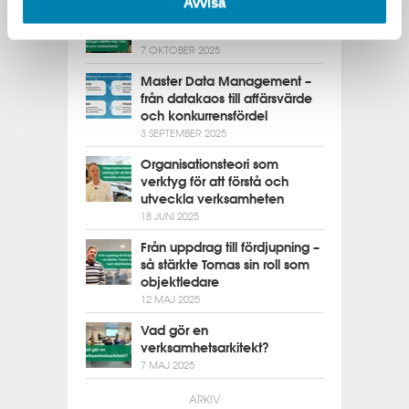
Avvisa
Nya verktyg och perspektiv i
chefsarkitektrollen
7 OKTOBER 2025
Master Data Management –
från datakaos till affärsvärde
och konkurrensfördel
3 SEPTEMBER 2025
Organisationsteori som
verktyg för att förstå och
utveckla verksamheten
18 JUNI 2025
Från uppdrag till fördjupning –
så stärkte Tomas sin roll som
objektledare
12 MAJ 2025
Vad gör en
verksamhetsarkitekt?
7 MAJ 2025
ARKIV