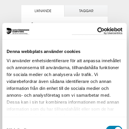
LIKNANDE
TAGGAR
Liknande utbildningar
Andra utbildningar med liknande
inriktning.
THE PRODUCT MANAGEMENT PROGRAM
Denna webbplats använder cookies
PROJEKTLEDARPROGRAMMET
Vi använder enhetsidentifierare för att anpassa innehållet
och annonserna till användarna, tillhandahålla funktioner
PRAKTISK PROJEKTLEDNING
för sociala medier och analysera vår trafik. Vi
vidarebefordrar även sådana identifierare och annan
APPLIED PROJECT MANAGEMENT
information från din enhet till de sociala medier och
LEDARSKAP OCH KOMMUNIKATION
annons- och analysföretag som vi samarbetar med.
Dessa kan i sin tur kombinera informationen med annan
AGIL PROJEKTLEDNING
information som du har tillhandahållit eller som de har
samlat in när du har använt deras tjänster.
Samtyckesval