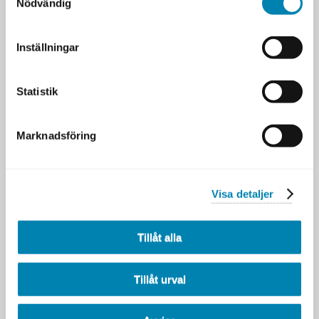
Nödvändig
Artiklar
Senaste nytt från DFK
Inställningar
Alexandra om att fördjupa sin
kunskap inom IT-arkitektur
12 MAJ 2026
Statistik
Vad är GDPR och vad innebär
det i praktiken?
11 MAJ 2026
Marknadsföring
Att få ihop helheten i en allt
mer fragmenterad
verksamhet
11 MAJ 2026
Visa detaljer
Innovation kräver säkerhet
från start
Tillåt alla
16 FEBRUARI 2026
Verksamhetsutvecklarens
Tillåt urval
verktyg: Tjänstedesign - vad
är det?
26 JANUARI 2026