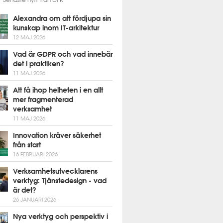
Alexandra om att fördjupa sin
kunskap inom IT-arkitektur
12 MAJ 2026
Vad är GDPR och vad innebär
det i praktiken?
11 MAJ 2026
Att få ihop helheten i en allt
mer fragmenterad
verksamhet
11 MAJ 2026
Innovation kräver säkerhet
från start
16 FEBRUARI 2026
Verksamhetsutvecklarens
verktyg: Tjänstedesign - vad
är det?
26 JANUARI 2026
Nya verktyg och perspektiv i