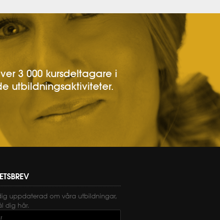
över 3 000 kursdeltagare i
e utbildningsaktiviteter.
ETSBREV
dig uppdaterad om våra utbildningar,
 dig här.
t