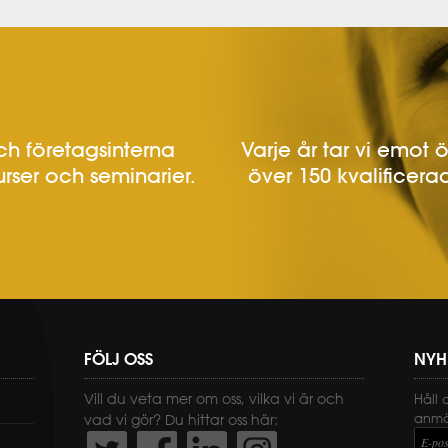
h företagsinterna
Varje år tar vi emot 
urser och seminarier.
över 150 kvalificerad
FÖLJ OSS
NYH
Vill du veta mer om oss, vilka vi är och
Håll 
anmäl
vad vi gör? Du hittar oss här:
E-pos