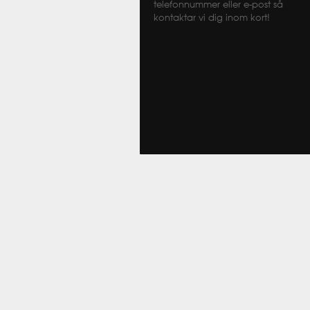
telefonnummer eller e-post så
kontaktar vi dig inom kort!