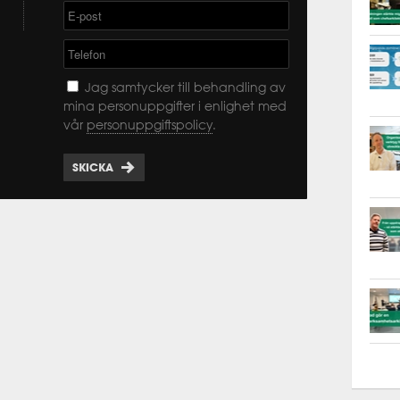
Jag samtycker till behandling av
mina personuppgifter i enlighet med
vår
personuppgiftspolicy
.
SKICKA