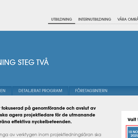
UTBILDNING
INTERNUTBILDNING
VÅRA OMR
NING STEG TVÅ
GEN
DETALJERAT PROGRAM
FÖRETAGSINTERN
är fokuserad på genomförande och avslut av
om ska agera projektledare för de utmanande
Valt 
träna effektiva nyckelbeteenden.
10 N
nga av verktygen inom projektledningsläran ska
2025