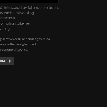
är intresserad av följande områden:
erksamhetsutveckling
-arkitektur
nformationssäkerhet
yrning
g samtycker till behandling av mina
nuppgifter i enlighet med
.
ersonuppgiftspolicy
CKA