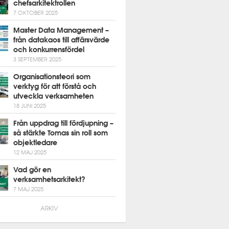
chefsarkitektrollen
7 OKTOBER 2025
Master Data Management –
från datakaos till affärsvärde
och konkurrensfördel
3 SEPTEMBER 2025
Organisationsteori som
verktyg för att förstå och
utveckla verksamheten
18 JUNI 2025
Från uppdrag till fördjupning –
så stärkte Tomas sin roll som
objektledare
12 MAJ 2025
Vad gör en
verksamhetsarkitekt?
7 MAJ 2025
ARKIV