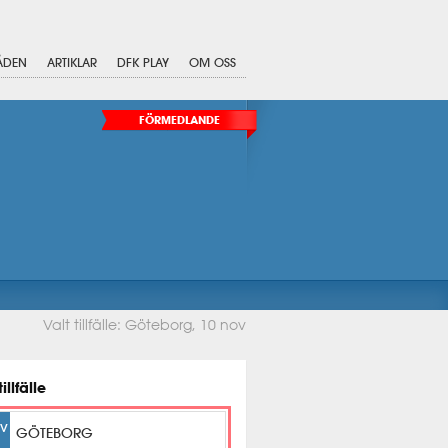
ÅDEN
ARTIKLAR
DFK PLAY
OM OSS
FÖRMEDLANDE
Valt tillfälle: Göteborg, 10 nov
tillfälle
OV
GÖTEBORG