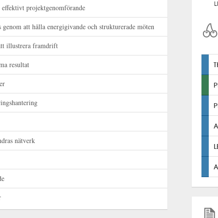
L
t effektivt projektgenomförande
 genom att hålla energigivande och strukturerade möten
t illustrera framdrift
ma resultat
er
P
ringshantering
P
A
dras nätverk
A
de
r