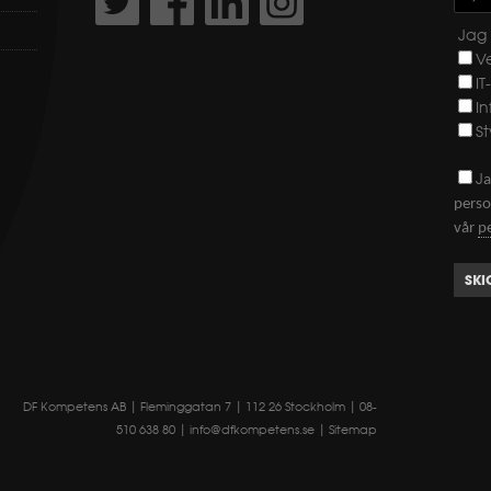
Jag 
V
IT
I
St
J
a
perso
vår
p
SKI
DF Kompetens AB | Fleminggatan 7 | 112 26 Stockholm | 08-
510 638 80 |
info@dfkompetens.se
|
Sitemap