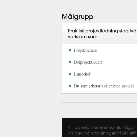
Målgrupp
Praktisk projektledning steg tv
verksam som:
Projektledare
Delprojektledare
Linjechef
Du som arbetar i eller med projekt
Vill du veta mer eller har du frågor
om den här utbildningen? Fyll i ditt