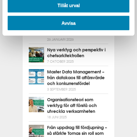
Innovation kräver säkerhet
Tillåt urval
från start
16 FEBRUARI 2026
Verksamhetsutvecklarens
Avvisa
verktyg: Tjänstedesign - vad
är det?
26 JANUARI 2026
Nya verktyg och perspektiv i
chefsarkitektrollen
7 OKTOBER 2025
Master Data Management –
från datakaos till affärsvärde
och konkurrensfördel
3 SEPTEMBER 2025
Organisationsteori som
verktyg för att förstå och
utveckla verksamheten
18 JUNI 2025
Från uppdrag till fördjupning –
så stärkte Tomas sin roll som