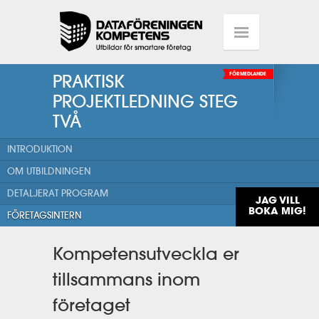
PRAKTISK
FÖRMEDLANDE
PROJEKTLEDNING STEG
TVÅ
INTRODUKTION
OM UTBILDNINGEN
DETALJERAT PROGRAM
JAG VILL
BOKA MIG!
FÖRETAGSINTERN
Kompetensutveckla er
tillsammans inom
företaget