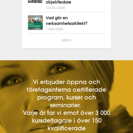
objektledare
12 MAJ 2025
Vad gör en
verksamhetsarkitekt?
7 MAJ 2025
ARKIV
Vi erbjuder öppna och
företagsinterna certifierade
program, kurser och
seminarier.
Varje år tar vi emot över 3 000
kursdeltagare i över 150
kvalificerade