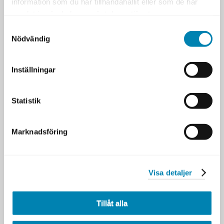
information som du har tillhandahållit eller som de har
samlat in när du har använt deras tjänster.
LEDARSKAP OCH KOMMUNIKATION
Samtyckesval
AGIL PROJEKTLEDNING
Nödvändig
Inställningar
Artiklar
Senaste nytt från DFK
Statistik
Alexandra om att fördjupa sin
kunskap inom IT-arkitektur
12 MAJ 2026
Marknadsföring
Vad är GDPR och vad innebär
det i praktiken?
11 MAJ 2026
Visa detaljer
Att få ihop helheten i en allt
mer fragmenterad
verksamhet
Tillåt alla
11 MAJ 2026