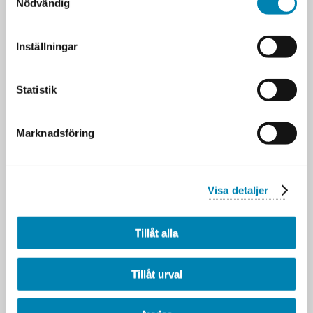
Nödvändig
Artiklar
Senaste nytt från DFK
Inställningar
Alexandra om att fördjupa sin
kunskap inom IT-arkitektur
12 MAJ 2026
Statistik
Vad är GDPR och vad innebär
det i praktiken?
11 MAJ 2026
Marknadsföring
Att få ihop helheten i en allt
mer fragmenterad
verksamhet
11 MAJ 2026
Visa detaljer
Innovation kräver säkerhet
från start
Tillåt alla
16 FEBRUARI 2026
Verksamhetsutvecklarens
Tillåt urval
verktyg: Tjänstedesign - vad
är det?
26 JANUARI 2026