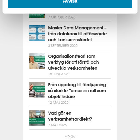
Avvisa
Nya verktyg och perspektiv i
chefsarkitektrollen
7 OKTOBER 2025
Master Data Management –
från datakaos till affärsvärde
och konkurrensfördel
3 SEPTEMBER 2025
Organisationsteori som
verktyg för att förstå och
utveckla verksamheten
18 JUNI 2025
Från uppdrag till fördjupning –
så stärkte Tomas sin roll som
objektledare
12 MAJ 2025
Vad gör en
verksamhetsarkitekt?
7 MAJ 2025
ARKIV