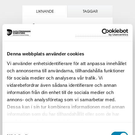
LIKNANDE
TAGGAR
Liknande utbildningar
Andra utbildningar med liknande
inriktning.
THE PRODUCT MANAGEMENT PROGRAM
Denna webbplats använder cookies
PROJEKTLEDARPROGRAMMET
Vi använder enhetsidentifierare för att anpassa innehållet
och annonserna till användarna, tillhandahålla funktioner
PRAKTISK PROJEKTLEDNING
för sociala medier och analysera vår trafik. Vi
vidarebefordrar även sådana identifierare och annan
APPLIED PROJECT MANAGEMENT
information från din enhet till de sociala medier och
LEDARSKAP OCH KOMMUNIKATION
annons- och analysföretag som vi samarbetar med.
Dessa kan i sin tur kombinera informationen med annan
AGIL PROJEKTLEDNING
information som du har tillhandahållit eller som de har
samlat in när du har använt deras tjänster.
Samtyckesval