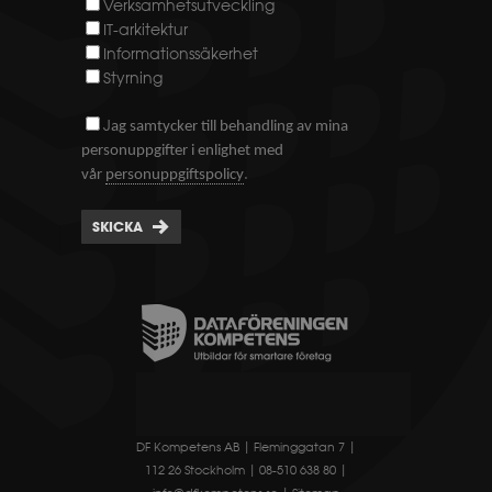
Verksamhetsutveckling
IT-arkitektur
Informationssäkerhet
Styrning
J
ag samtycker till behandling av mina
personuppgifter i enlighet med
.
vår
personuppgiftspolicy
SKICKA
DF Kompetens AB | Fleminggatan 7 |
112 26 Stockholm | 08-510 638 80 |