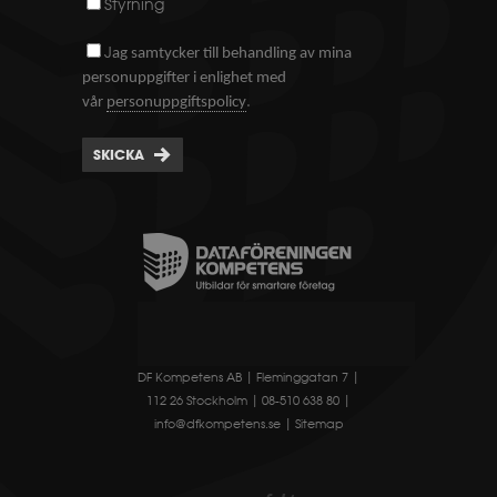
Styrning
J
ag samtycker till behandling av mina
personuppgifter i enlighet med
.
vår
personuppgiftspolicy
SKICKA
DF Kompetens AB | Fleminggatan 7 |
112 26 Stockholm | 08-510 638 80 |
info@dfkompetens.se
|
Sitemap