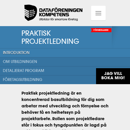
PRAKTISK
FÖRMEDLANDE
PROJEKTLEDNING
INTRODUKTION
OM UTBILDNINGEN
DETALJERAT PROGRAM
JAG VILL
BOKA MIG!
FÖRETAGSUTBILDNING
Praktisk projektledning är en
koncentrerad basutbildning för dig som
arbetar med utveckling och förnyelse och
behöver få en helhetssyn på
projektarbete. Rollen som projektledare
står i fokus och tyngdpunkten är lagd på