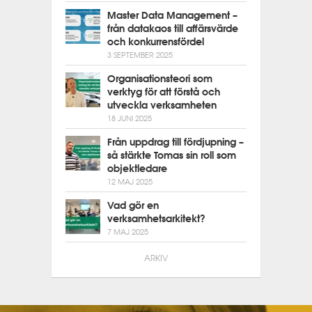
Master Data Management –
från datakaos till affärsvärde
och konkurrensfördel
3 SEPTEMBER 2025
Organisationsteori som
verktyg för att förstå och
utveckla verksamheten
18 JUNI 2025
Från uppdrag till fördjupning –
så stärkte Tomas sin roll som
objektledare
12 MAJ 2025
Vad gör en
verksamhetsarkitekt?
7 MAJ 2025
ARKIV