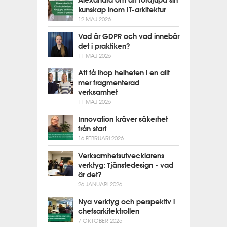
Alexandra om att fördjupa sin
kunskap inom IT-arkitektur
12 MAJ 2026
Vad är GDPR och vad innebär
det i praktiken?
11 MAJ 2026
Att få ihop helheten i en allt
mer fragmenterad
verksamhet
11 MAJ 2026
Innovation kräver säkerhet
från start
16 FEBRUARI 2026
Verksamhetsutvecklarens
verktyg: Tjänstedesign - vad
är det?
26 JANUARI 2026
Nya verktyg och perspektiv i
chefsarkitektrollen
7 OKTOBER 2025