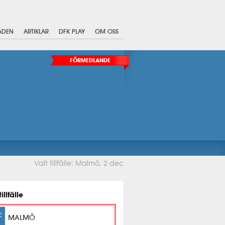
ÅDEN
ARTIKLAR
DFK PLAY
OM OSS
FÖRMEDLANDE
Valt tillfälle: Malmö, 2 dec
tillfälle
C
MALMÖ