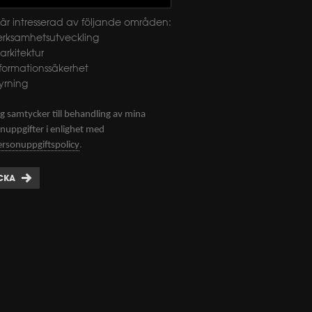
är intresserad av följande områden:
erksamhetsutveckling
-arkitektur
nformationssäkerhet
yrning
g samtycker till behandling av mina
nuppgifter i enlighet med
.
ersonuppgiftspolicy
CKA