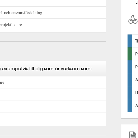
L
el och ansvarsfördelning
projektledare
P
sig exempelvis till dig som är verksam som:
A
are
A