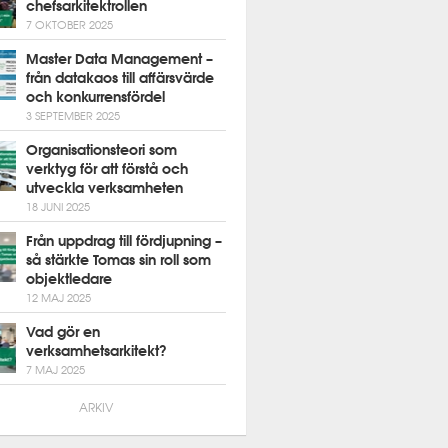
chefsarkitektrollen
7 OKTOBER 2025
Master Data Management –
från datakaos till affärsvärde
och konkurrensfördel
3 SEPTEMBER 2025
Organisationsteori som
verktyg för att förstå och
utveckla verksamheten
18 JUNI 2025
Från uppdrag till fördjupning –
så stärkte Tomas sin roll som
objektledare
12 MAJ 2025
Vad gör en
verksamhetsarkitekt?
7 MAJ 2025
ARKIV