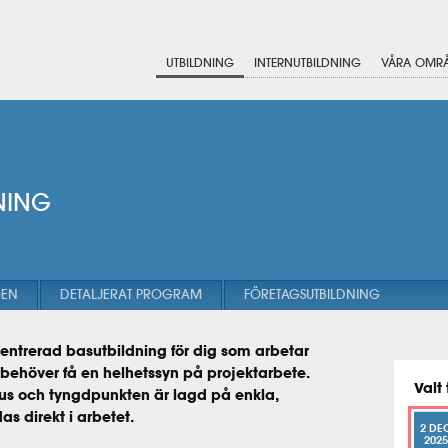
UTBILDNING
INTERNUTBILDNING
VÅRA OMR
NING
GEN
DETALJERAT PROGRAM
FÖRETAGSUTBILDNING
centrerad basutbildning för dig som arbetar
behöver få en helhetssyn på projektarbete.
Valt 
okus och tyngdpunkten är lagd på enkla,
s direkt i arbetet.
2 DE
2025