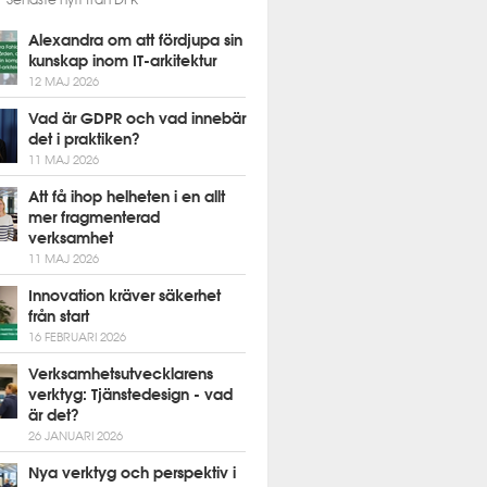
Alexandra om att fördjupa sin
kunskap inom IT-arkitektur
12 MAJ 2026
Vad är GDPR och vad innebär
det i praktiken?
11 MAJ 2026
Att få ihop helheten i en allt
mer fragmenterad
verksamhet
11 MAJ 2026
Innovation kräver säkerhet
från start
16 FEBRUARI 2026
Verksamhetsutvecklarens
verktyg: Tjänstedesign - vad
är det?
26 JANUARI 2026
Nya verktyg och perspektiv i