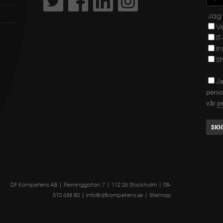
Jag 
V
IT
I
St
J
a
perso
vår
p
SKI
DF Kompetens AB | Fleminggatan 7 | 112 26 Stockholm | 08-
510 638 80 |
info@dfkompetens.se
|
Sitemap