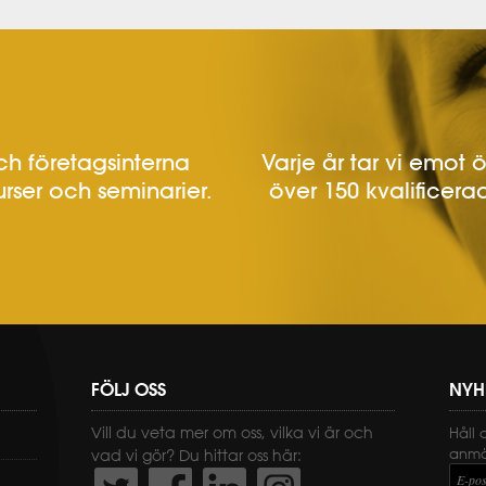
h företagsinterna
Varje år tar vi emot 
urser och seminarier.
över 150 kvalificerad
FÖLJ OSS
NYH
Vill du veta mer om oss, vilka vi är och
Håll 
anmäl
vad vi gör? Du hittar oss här:
E-pos