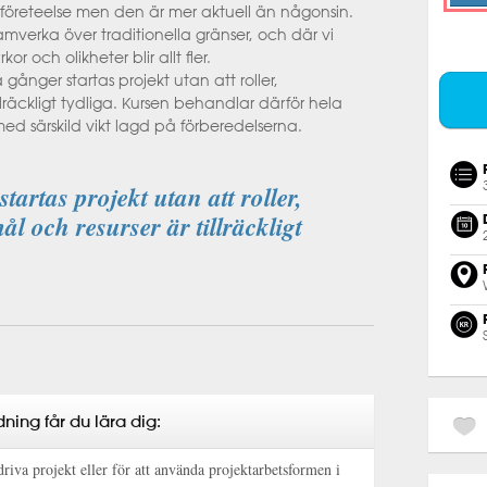
y företeelse men den är mer aktuell än någonsin.
samverka över traditionella gränser, och där vi
or och olikheter blir allt fler.
ånger startas projekt utan att roller,
llräckligt tydliga. Kursen behandlar därför hela
 med särskild vikt lagd på förberedelserna.
artas projekt utan att roller,
ål och resurser är tillräckligt
ning får du lära dig:
driva projekt eller för att använda projektarbetsformen i