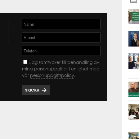
Jag samtycker till behandling av
mina personuppgifter i enlighet med
vår
personuppgiftspolicy
.
SKICKA