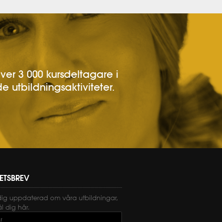
över 3 000 kursdeltagare i
e utbildningsaktiviteter.
ETSBREV
dig uppdaterad om våra utbildningar,
 dig här.
t