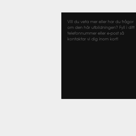
Vill du veta mer eller har du frågor
om den här utbildningen? Fyll i ditt
telefonnummer eller e-post så
kontaktar vi dig inom kort!