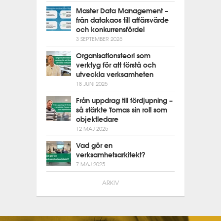
Master Data Management –
från datakaos till affärsvärde
och konkurrensfördel
3 SEPTEMBER 2025
Organisationsteori som
verktyg för att förstå och
utveckla verksamheten
18 JUNI 2025
Från uppdrag till fördjupning –
så stärkte Tomas sin roll som
objektledare
12 MAJ 2025
Vad gör en
verksamhetsarkitekt?
7 MAJ 2025
ARKIV