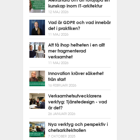
Alexandra om att fördjupa sin
kunskap inom IT-arkitektur
12 MAJ 2026
Vad är GDPR och vad innebär
det i praktiken?
11 MAJ 2026
Att få ihop helheten i en allt
mer fragmenterad
verksamhet
11 MAJ 2026
Innovation kräver säkerhet
från start
16 FEBRUARI 2026
Verksamhetsutvecklarens
verktyg: Tjänstedesign - vad
är det?
26 JANUARI 2026
Nya verktyg och perspektiv i
chefsarkitektrollen
7 OKTOBER 2025