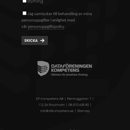
Styrning
J
ag samtycker till behandling av mina
personuppgifter i enlighet med
.
vår
personuppgiftspolicy
SKICKA
DF Kompetens AB | Fleminggatan 7 |
112 26 Stockholm | 08-510 638 80 |
info@dfkompetens.se
|
Sitemap