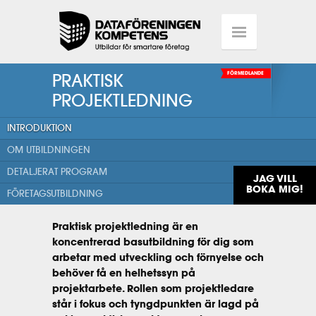
PRAKTISK
FÖRMEDLANDE
PROJEKTLEDNING
INTRODUKTION
OM UTBILDNINGEN
DETALJERAT PROGRAM
JAG VILL
BOKA MIG!
FÖRETAGSUTBILDNING
Praktisk projektledning är en
koncentrerad basutbildning för dig som
arbetar med utveckling och förnyelse och
behöver få en helhetssyn på
projektarbete. Rollen som projektledare
står i fokus och tyngdpunkten är lagd på