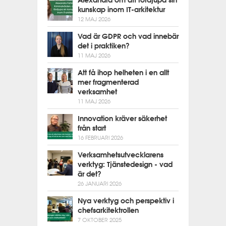
Alexandra om att fördjupa sin
kunskap inom IT-arkitektur
12 MAJ 2026
Vad är GDPR och vad innebär
det i praktiken?
11 MAJ 2026
Att få ihop helheten i en allt
mer fragmenterad
verksamhet
11 MAJ 2026
Innovation kräver säkerhet
från start
16 FEBRUARI 2026
Verksamhetsutvecklarens
verktyg: Tjänstedesign - vad
är det?
26 JANUARI 2026
Nya verktyg och perspektiv i
chefsarkitektrollen
7 OKTOBER 2025