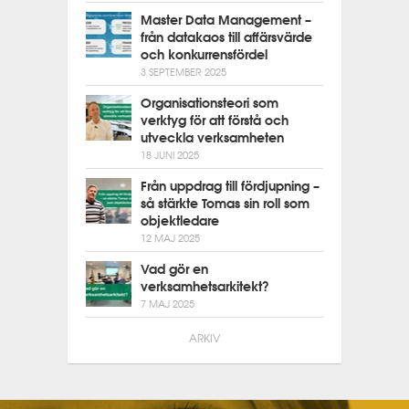
Master Data Management –
från datakaos till affärsvärde
och konkurrensfördel
3 SEPTEMBER 2025
Organisationsteori som
verktyg för att förstå och
utveckla verksamheten
18 JUNI 2025
Från uppdrag till fördjupning –
så stärkte Tomas sin roll som
objektledare
12 MAJ 2025
Vad gör en
verksamhetsarkitekt?
7 MAJ 2025
ARKIV