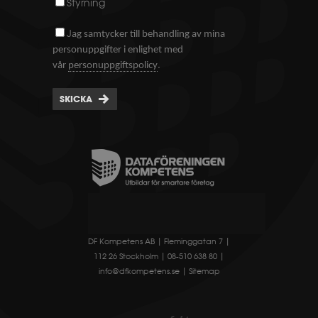
Styrning
J
ag samtycker till behandling av mina
personuppgifter i enlighet med
.
vår
personuppgiftspolicy
SKICKA
DF Kompetens AB | Fleminggatan 7 |
112 26 Stockholm | 08-510 638 80 |
info@dfkompetens.se
|
Sitemap