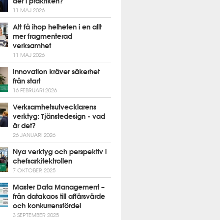
det i praktiken?
11 MAJ 2026
Att få ihop helheten i en allt
mer fragmenterad
verksamhet
11 MAJ 2026
Innovation kräver säkerhet
från start
16 FEBRUARI 2026
Verksamhetsutvecklarens
verktyg: Tjänstedesign - vad
är det?
26 JANUARI 2026
Nya verktyg och perspektiv i
chefsarkitektrollen
7 OKTOBER 2025
Master Data Management –
från datakaos till affärsvärde
och konkurrensfördel
3 SEPTEMBER 2025