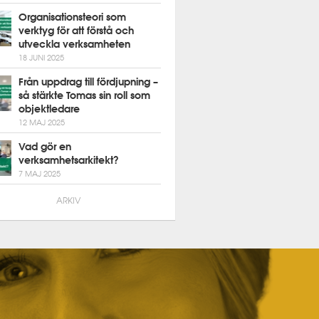
Organisationsteori som
verktyg för att förstå och
utveckla verksamheten
18 JUNI 2025
Från uppdrag till fördjupning –
så stärkte Tomas sin roll som
objektledare
12 MAJ 2025
Vad gör en
verksamhetsarkitekt?
7 MAJ 2025
ARKIV