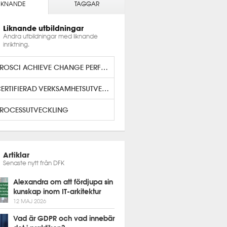
IKNANDE
TAGGAR
Liknande utbildningar
Andra utbildningar med liknande
inriktning.
PROSCI ACHIEVE CHANGE PERFORMANCE
CERTIFIERAD VERKSAMHETSUTVECKLARE
ROCESSUTVECKLING
Artiklar
Senaste nytt från DFK
Alexandra om att fördjupa sin
kunskap inom IT-arkitektur
12 MAJ 2026
Vad är GDPR och vad innebär