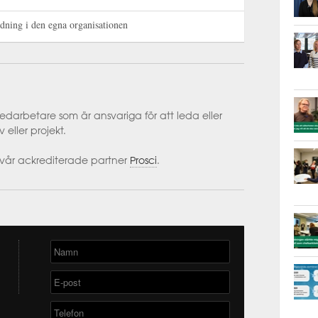
edning i den egna organisationen
edarbetare som är ansvariga för att leda eller
 eller projekt.
vår ackrediterade partner
Prosci
.