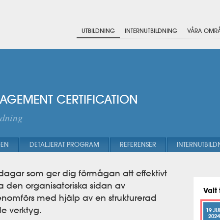
UTBILDNING
INTERNUTBILDNING
VÅRA OMR
GEMENT CERTIFICATION
edning
GEN
DETALJERAT PROGRAM
REFERENSER
INTERNUTBILD
 dagar som ger dig förmågan att effektivt
 den organisatoriska sidan av
Valt 
enomförs med hjälp av en strukturerad
de verktyg.
19 JU
2024