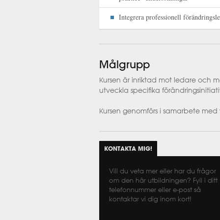
Integrera professionell förändringsl
Målgrupp
Kursen är inriktad mot ledare och m
utveckla specifika förändringsinitiativ
Kursen genomförs i samarbete med 
KONTAKTA MIG!
Vill du veta mer eller har du frågor
om den här utbildningen? Fyll i ditt
telefonnummer eller e-post så
kontaktar vi dig inom kort!