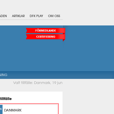
ÅDEN
ARTIKLAR
DFK PLAY
OM OSS
FÖRMEDLANDE
CERTIFIERING
NING
Valt tillfälle: Danmark, 19 jun
tillfälle
N
DANMARK