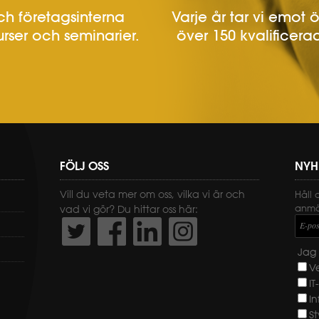
h företagsinterna
Varje år tar vi emot 
urser och seminarier.
över 150 kvalificerad
FÖLJ OSS
NYH
Vill du veta mer om oss, vilka vi är och
Håll 
anmäl
vad vi gör? Du hittar oss här:
E-pos
Jag 
V
IT
I
St