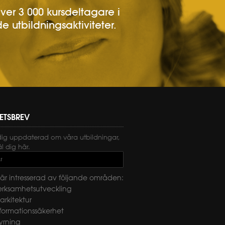
över 3 000 kursdeltagare i
e utbildningsaktiviteter.
ETSBREV
dig uppdaterad om våra utbildningar,
 dig här.
t
är intresserad av följande områden:
erksamhetsutveckling
-arkitektur
nformationssäkerhet
yrning