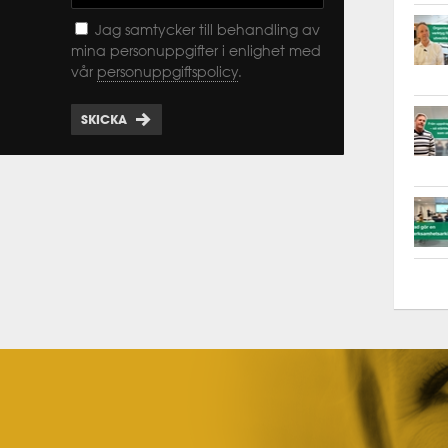
Jag samtycker till behandling av
mina personuppgifter i enlighet med
vår
personuppgiftspolicy
.
SKICKA