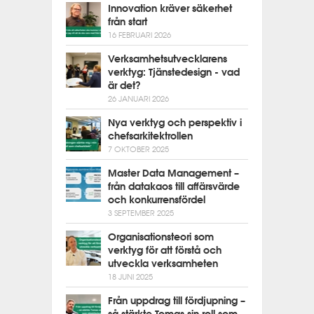
Innovation kräver säkerhet
från start
16 FEBRUARI 2026
Verksamhetsutvecklarens
verktyg: Tjänstedesign - vad
är det?
26 JANUARI 2026
Nya verktyg och perspektiv i
chefsarkitektrollen
7 OKTOBER 2025
Master Data Management –
från datakaos till affärsvärde
och konkurrensfördel
3 SEPTEMBER 2025
Organisationsteori som
verktyg för att förstå och
utveckla verksamheten
18 JUNI 2025
Från uppdrag till fördjupning –