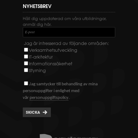
NYHETSBREV
Håll dig uppdaterad om våra utbildningar,
anmäl dig här.
E-post
Jag är intresserad av följande områden:
Verksamhetsutveckling
IT-arkitektur
Informationssäkerhet
Styrning
J
ag samtycker till behandling av mina
personuppgifter i enlighet med
.
vår
personuppgiftspolicy
SKICKA