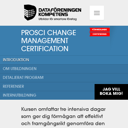
PROSCI CHANGE
FÖRMEDLANDE
CERTIFIERING
MANAGEMENT
CERTIFICATION
INTRODUKTION
OM UTBILDNINGEN
DETALJERAT PROGRAM
REFERENSER
JAG VILL
BOKA MIG!
INTERNUTBILDNING
Kursen omfattar tre intensiva dagar
som ger dig förmågan att effektivt
och framgångsrikt genomföra den