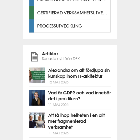
CERTIFIERAD VERKSAMHETSUTVECKLARE
PROCESSUTVECKLING
Artiklar
Senaste nytt från DFK
Alexandra om att fördjupa sin
kunskap inom IT-arkitektur
12 MAJ 2026
Vad är GDPR och vad innebär
det i praktiken?
11 MAJ 2026
Att få ihop helheten i en allt
mer fragmenterad
verksamhet
11 MAJ 2026