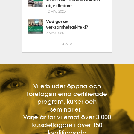
så stärkte Tomas sin roll som
objektledare
12 MAJ 2025
Vad gör en
verksamhetsarkitekt?
7 MAJ 2025
ARKIV
Vi erbjuder öppna och
företagsinterna certifierade
program, kurser och
seminarier.
Varje år tar vi emot över 3 000
kursdeltagare i över 150
kvalificerade