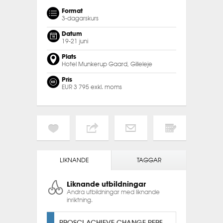
Format
3-dagarskurs
Datum
19-21 juni
Plats
Hotel Munkerup Gaard, Gilleleje
Pris
EUR 3 795 exkl. moms
LIKNANDE
TAGGAR
Liknande utbildningar
Andra utbildningar med liknande
inriktning.
PROSCI ACHIEVE CHANGE PERFORMANCE