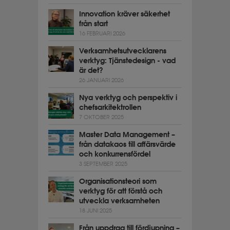
Innovation kräver säkerhet
från start
16 FEBRUARI 2026
Verksamhetsutvecklarens
verktyg: Tjänstedesign - vad
är det?
26 JANUARI 2026
Nya verktyg och perspektiv i
chefsarkitektrollen
7 OKTOBER 2025
Master Data Management –
från datakaos till affärsvärde
och konkurrensfördel
3 SEPTEMBER 2025
Organisationsteori som
verktyg för att förstå och
utveckla verksamheten
18 JUNI 2025
Från uppdrag till fördjupning –