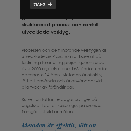
organisatoriska sidan av
STÄNG
förändringar. Utbildningen
genomförs med hjälp av en
strukturerad process och särskilt
utvecklade verktyg.
Processen och de tillhörande verktygen är
utvecklade av Prosci som är baserat på
forskning i förändringsprojekt genomförda i
över 2000 organisationer i 65 länder, under
de senaste 14 åren. Metoden är effektiv,
lätt att använda och är användbar vid
alla typer av förändringar.
Kursen omfattar tre dagar och ges på
engelska. I de fall kursen ges på svenska
framgår det vid anmälan.
Metoden är effektiv, lätt att