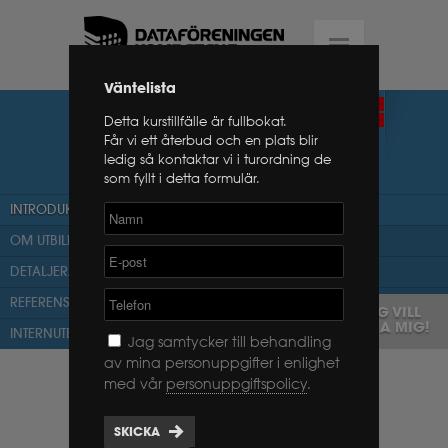
Väntelista
PROSCI CHANGE
FÖRMEDLANDE
Detta kurstillfälle är fullbokat.
CERTIFIERING
MANAGEMENT
Får vi ett återbud och en plats blir
ledig så kontaktar vi i turordning de
CERTIFICATION
som fyllt i detta formulär.
INTRODUKTION
OM UTBILDNINGEN
DETALJERAT PROGRAM
REFERENSER
JAG VILL
BOKA MIG!
INTERNUTBILDNING
Jag samtycker till behandling
av mina personuppgifter i enlighet
Kursen omfattar tre intensiva dagar
med vår
personuppgiftspolicy
.
som ger dig förmågan att effektivt
och framgångsrikt genomföra den
SKICKA