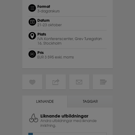
Format
3-dagarskurs
Datum
21-23 oktober
Plats
IVA Konferenscenter, Grev Turegatan
16, Stockholm
Pris
EUR 3 595 exkl. moms
LIKNANDE
TAGGAR
Liknande utbildningar
Andra utbildningar med liknande
inriktning.