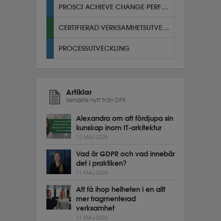
PROSCI ACHIEVE CHANGE PERFORMANCE
CERTIFIERAD VERKSAMHETSUTVECKLARE
PROCESSUTVECKLING
Artiklar
Senaste nytt från DFK
Alexandra om att fördjupa sin
kunskap inom IT-arkitektur
12 MAJ 2026
Vad är GDPR och vad innebär
det i praktiken?
11 MAJ 2026
Att få ihop helheten i en allt
mer fragmenterad
verksamhet
11 MAJ 2026