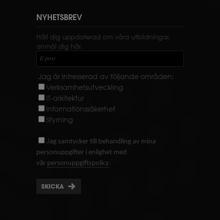
NYHETSBREV
Håll dig uppdaterad om våra utbildningar,
anmäl dig här.
E-post
Jag är intresserad av följande områden:
Verksamhetsutveckling
IT-arkitektur
Informationssäkerhet
Styrning
J
ag samtycker till behandling av mina
personuppgifter i enlighet med
.
vår
personuppgiftspolicy
SKICKA