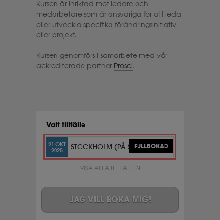
Kursen är inriktad mot ledare och
medarbetare som är ansvariga för att leda
eller utveckla specifika förändringsinitiativ
eller projekt.
Kursen genomförs i samarbete med vår
ackrediterade partner
Prosci
.
Valt tillfälle
21 OKT
STOCKHOLM (PÅ SVENSKA)
FULLBOKAD
2025
VISA ALLA TILLFÄLLEN
JAG VILL BOKA MIG!