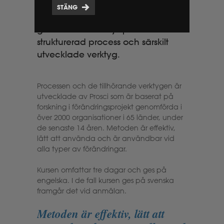
organisatoriska sidan av
STÄNG
förändringar. Utbildningen
genomförs med hjälp av en
strukturerad process och särskilt
utvecklade verktyg.
Processen och de tillhörande verktygen är
utvecklade av Prosci som är baserat på
forskning i förändringsprojekt genomförda i
över 2000 organisationer i 65 länder, under
de senaste 14 åren. Metoden är effektiv,
lätt att använda och är användbar vid
alla typer av förändringar.
Kursen omfattar tre dagar och ges på
engelska. I de fall kursen ges på svenska
framgår det vid anmälan.
Metoden är effektiv, lätt att