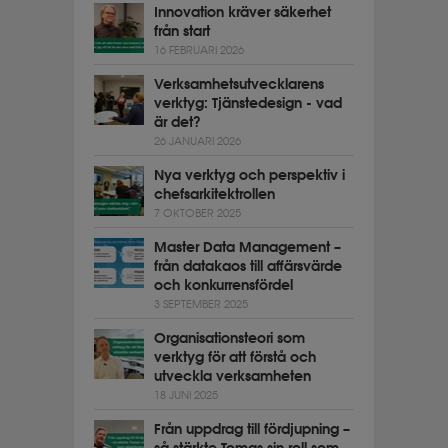
Innovation kräver säkerhet
från start
16 FEBRUARI 2026
Verksamhetsutvecklarens
verktyg: Tjänstedesign - vad
är det?
26 JANUARI 2026
Nya verktyg och perspektiv i
chefsarkitektrollen
7 OKTOBER 2025
Master Data Management –
från datakaos till affärsvärde
och konkurrensfördel
3 SEPTEMBER 2025
Organisationsteori som
verktyg för att förstå och
utveckla verksamheten
18 JUNI 2025
Från uppdrag till fördjupning –