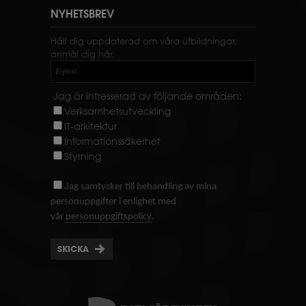
NYHETSBREV
Håll dig uppdaterad om våra utbildningar,
anmäl dig här.
E-post
Jag är intresserad av följande områden:
Verksamhetsutveckling
IT-arkitektur
Informationssäkerhet
Styrning
J
ag samtycker till behandling av mina
personuppgifter i enlighet med
.
vår
personuppgiftspolicy
SKICKA