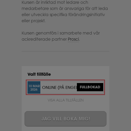
Kursen är inriktad mot ledare och
medarbetare som är ansvariga för att leda
eller utveckla specifika förändringsinitiativ
eller projekt.
Kursen genomförs i samarbete med vår
ackrediterade partner
Prosci
.
Valt tillfälle
10 MAR
ONLINE (PÅ ENGELSKA)
FULLBOKAD
2026
VISA ALLA TILLFÄLLEN
JAG VILL BOKA MIG!