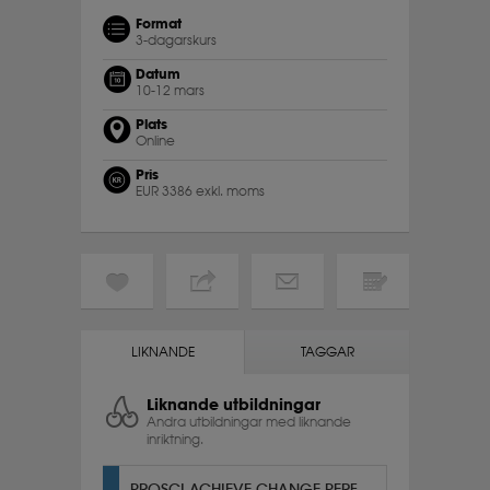
Format
3-dagarskurs
Datum
10-12 mars
Plats
Online
Pris
EUR 3386 exkl. moms
LIKNANDE
TAGGAR
Liknande utbildningar
Andra utbildningar med liknande
inriktning.
PROSCI ACHIEVE CHANGE PERFORMANCE