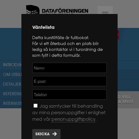
Väntelista
PROSCI CHANGE
FÖRMEDLANDE
Detta kurstillfälle är fullbokat.
CERTIFIERING
MANAGEMENT
Får vi ett återbud och en plats blir
ledig så kontaktar vi i turordning de
CERTIFICATION
som fyllt i detta formulär.
INTRODUKTION
OM UTBILDNINGEN
DETALJERAT PROGRAM
REFERENSER
JAG VILL
BOKA MIG!
INTERNUTBILDNING
Jag samtycker till behandling
av mina personuppgifter i enlighet
Kursen omfattar tre intensiva dagar
med vår
personuppgiftspolicy
.
som ger dig förmågan att effektivt
och framgångsrikt genomföra den
SKICKA