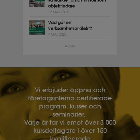
så stärkte Tomas sin roll som
objektledare
12 MAJ 2025
Vad gör en
verksamhetsarkitekt?
7 MAJ 2025
ARKIV
Vi erbjuder öppna och
företagsinterna certifierade
program, kurser och
seminarier.
Varje år tar vi emot över 3 000
kursdeltagare i över 150
kvalificerade