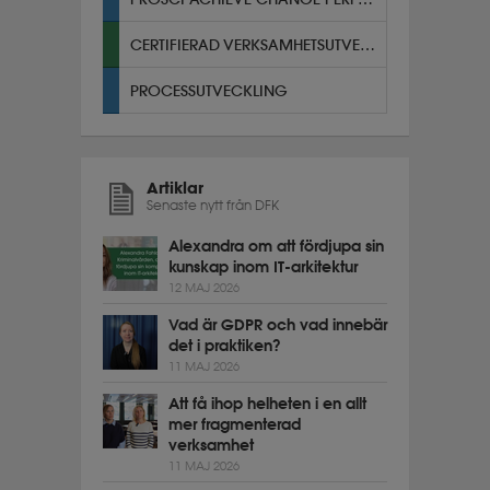
CERTIFIERAD VERKSAMHETSUTVECKLARE
PROCESSUTVECKLING
Artiklar
Senaste nytt från DFK
Alexandra om att fördjupa sin
kunskap inom IT-arkitektur
12 MAJ 2026
Vad är GDPR och vad innebär
det i praktiken?
11 MAJ 2026
Att få ihop helheten i en allt
mer fragmenterad
verksamhet
11 MAJ 2026