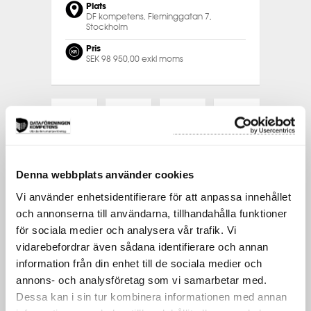
Plats
DF kompetens, Fleminggatan 7,
Stockholm
Pris
SEK 98 950,00 exkl moms
LIKNANDE
TAGGAR
Denna webbplats använder cookies
Liknande utbildningar
Vi använder enhetsidentifierare för att anpassa innehållet
Andra utbildningar med liknande
och annonserna till användarna, tillhandahålla funktioner
inriktning.
för sociala medier och analysera vår trafik. Vi
vidarebefordrar även sådana identifierare och annan
CERTIFIERAD IT-ARKITEKT MASTER
information från din enhet till de sociala medier och
CERTIFIERAD VERKSAMHETSUTVECKLARE
annons- och analysföretag som vi samarbetar med.
Dessa kan i sin tur kombinera informationen med annan
INFORMATIONSMODELLERING