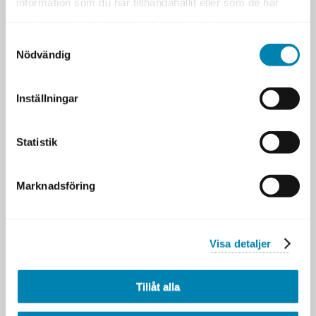
information som du har tillhandahållit eller som de har
samlat in när du har använt deras tjänster.
CERTIFIERAD INFORMATIONSARKITEKT
Samtyckesval
MASTER DATA MANAGEMENT
Nödvändig
PROCESSUTVECKLING
Inställningar
Statistik
Artiklar
Senaste nytt från DFK
Alexandra om att fördjupa sin
Marknadsföring
kunskap inom IT-arkitektur
12 MAJ 2026
Vad är GDPR och vad innebär
Visa detaljer
det i praktiken?
11 MAJ 2026
Att få ihop helheten i en allt
Tillåt alla
mer fragmenterad
verksamhet