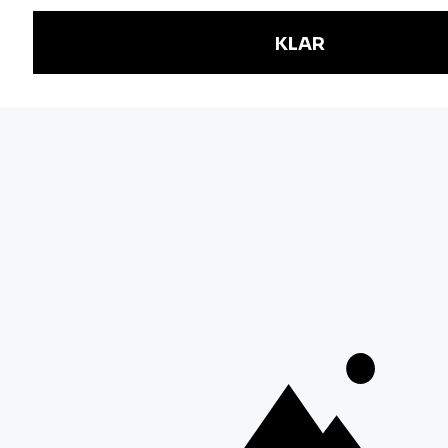
NYHETSBREV
Håll dig uppdaterad om våra utbildningar,
anmäl dig här.
E-post
Jag är intresserad av följande områden:
Verksamhetsutveckling
IT-arkitektur
Informationssäkerhet
Styrning
J
ag samtycker till behandling av mina
personuppgifter i enlighet med
.
vår
personuppgiftspolicy
SKICKA