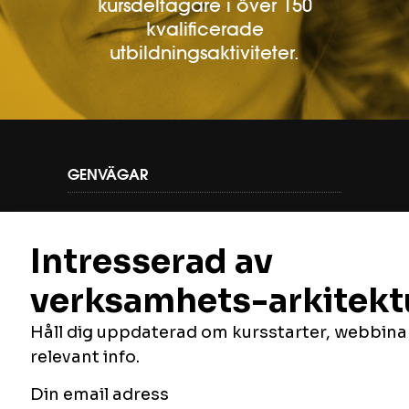
kursdeltagare i över 150
kvalificerade
utbildningsaktiviteter.
GENVÄGAR
KONTAKTA OSS
PROGRAM
KURSER
FÖLJ OSS
Vill du veta mer om oss, vilka vi är och vad
vi gör? Du hittar oss här: