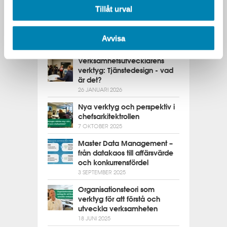
11 MAJ 2026
Tillåt urval
Innovation kräver säkerhet
från start
Avvisa
16 FEBRUARI 2026
Verksamhetsutvecklarens
verktyg: Tjänstedesign - vad
är det?
26 JANUARI 2026
Nya verktyg och perspektiv i
chefsarkitektrollen
7 OKTOBER 2025
Master Data Management –
från datakaos till affärsvärde
och konkurrensfördel
3 SEPTEMBER 2025
Organisationsteori som
verktyg för att förstå och
utveckla verksamheten
18 JUNI 2025