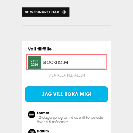
SE WEBINARET HÄR
Valt tillfälle
9 FEB
STOCKHOLM
2026
VISA ALLA TILLFÄLLEN
JAG VILL BOKA MIG!
Format
12-dagarsprogram, 6 avsnitt fördelade
över 4-5 månader
Datum