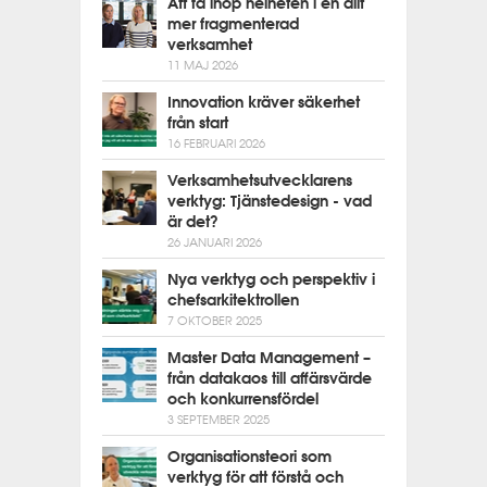
Att få ihop helheten i en allt
mer fragmenterad
verksamhet
11 MAJ 2026
Innovation kräver säkerhet
från start
16 FEBRUARI 2026
Verksamhetsutvecklarens
verktyg: Tjänstedesign - vad
är det?
26 JANUARI 2026
Nya verktyg och perspektiv i
chefsarkitektrollen
7 OKTOBER 2025
Master Data Management –
från datakaos till affärsvärde
och konkurrensfördel
3 SEPTEMBER 2025
Organisationsteori som
verktyg för att förstå och