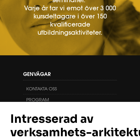
Varje år tar vi emot över 3 000
kursdeltagare i över 150
kvalificerade
utbildningsaktiviteter.
GENVÄGAR
KONTAKTA OSS
PROGRAM
KURSER
FÖLJ OSS
Vill du veta mer om oss, vilka vi är och vad