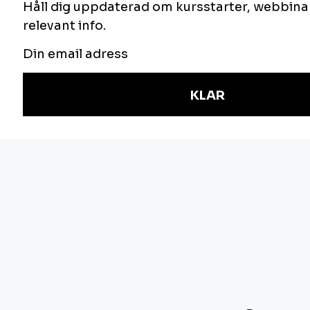
vi gör? Du hittar oss här:
NYHETSBREV
Håll dig uppdaterad om våra utbildningar,
anmäl dig här.
E-post
Jag är intresserad av följande områden:
Verksamhetsutveckling
IT-arkitektur
Informationssäkerhet
Styrning
J
ag samtycker till behandling av mina
personuppgifter i enlighet med
.
vår
personuppgiftspolicy
SKICKA