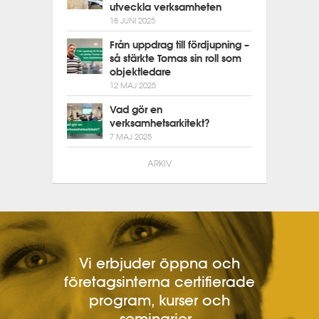
utveckla verksamheten
18 JUNI 2025
Från uppdrag till fördjupning –
så stärkte Tomas sin roll som
objektledare
12 MAJ 2025
Vad gör en
verksamhetsarkitekt?
7 MAJ 2025
ARKIV
Vi erbjuder öppna och
företagsinterna certifierade
program, kurser och
seminarier.