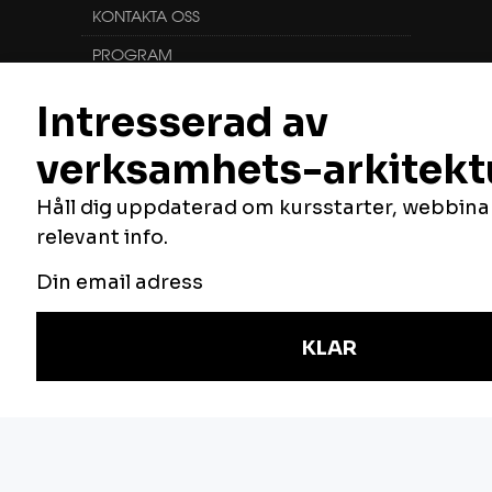
KONTAKTA OSS
PROGRAM
KURSER
FÖLJ OSS
Vill du veta mer om oss, vilka vi är och vad
vi gör? Du hittar oss här:
NYHETSBREV
Håll dig uppdaterad om våra utbildningar,
anmäl dig här.
E-post
Jag är intresserad av följande områden:
Verksamhetsutveckling
IT-arkitektur