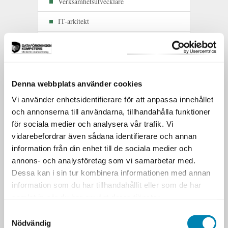
Verksamhetsutvecklare
IT-arkitekt
Processutvecklare
Informationsarkitekt
Produktägare eller produktledare
Denna webbplats använder cookies
Vi använder enhetsidentifierare för att anpassa innehållet
Strategiansvarig
och annonserna till användarna, tillhandahålla funktioner
Projektledare
för sociala medier och analysera vår trafik. Vi
vidarebefordrar även sådana identifierare och annan
CIO
information från din enhet till de sociala medier och
annons- och analysföretag som vi samarbetar med.
Dessa kan i sin tur kombinera informationen med annan
Utbildningen är särskilt relevant för
information som du har tillhandahållit eller som de har
organisationer som upplever utmaningar
samlat in när du har använt deras tjänster.
som svårändrade systemstöd,
fragmenterade utvecklingsinitiativ, flera
Samtyckesval
parallella informationsstrukturer eller
Nödvändig