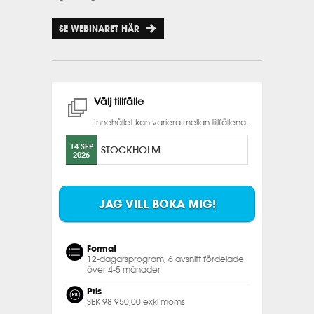
SE WEBINARET HÄR
Välj tillfälle
Innehållet kan variera mellan tillfällena.
14 SEP
STOCKHOLM
2026
JAG VILL BOKA MIG!
Format
12-dagarsprogram, 6 avsnitt fördelade
över 4-5 månader
Pris
SEK 98 950,00 exkl moms